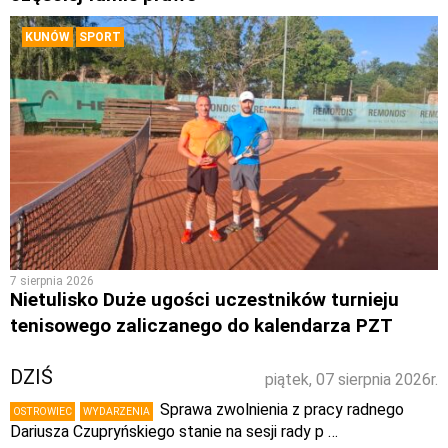
KUNÓW
SPORT
7 sierpnia 2026
Nietulisko Duże ugości uczestników turnieju
tenisowego zaliczanego do kalendarza PZT
DZIŚ
piątek, 07 sierpnia 2026r.
Sprawa zwolnienia z pracy radnego
OSTROWIEC
WYDARZENIA
Dariusza Czupryńskiego stanie na sesji rady p …