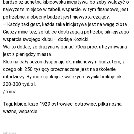
bardzo szlachetna kibicowska inicjatywa, bo żeby walczyć o
najwyższe miejsce w tabeli, wsparcie, w tym finansowe, jest
potrzebne, a obecny budżet jest niewystarczający:
– Każdy taki gest, każda taka inicjatywa jest na wagę złota.
Cieszy mnie też, że kibice dostrzegają potrzebę silniejszego
wsparcia swojego klubu – dodaje Kozicki.
Warto dodać, że drużyna w ponad 70ciu proc. utrzymywana
jest z pieniędzy miasta.
Klub na cały sezon dysponuje ok. milionowym budżetem, z
czego ok. 250 tysięcy przeznaczane jest na szkolenie
młodzieży. By móc spokojnie walczyć o wyniki brakuje ok.
200-300 tyś. zł.
/tom/
Tagi:
kibice
,
kszo 1929 ostrowiec
,
ostrowiec
,
piłka nożna
,
wazne
,
wsparcie
reklama