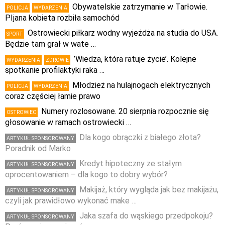
Obywatelskie zatrzymanie w Tarłowie.
POLICJA
WYDARZENIA
PIjana kobieta rozbiła samochód
Ostrowiecki piłkarz wodny wyjeżdża na studia do USA.
SPORT
Będzie tam grał w wate …
’Wiedza, która ratuje życie’. Kolejne
WYDARZENIA
ZDROWIE
spotkanie profilaktyki raka …
Młodzież na hulajnogach elektrycznych
POLICJA
WYDARZENIA
coraz częściej łamie prawo
Numery rozlosowane. 20 sierpnia rozpocznie się
OSTROWIEC
głosowanie w ramach ostrowiecki …
Dla kogo obrączki z białego złota?
ARTYKUŁ SPONSOROWANY
Poradnik od Marko
Kredyt hipoteczny ze stałym
ARTYKUŁ SPONSOROWANY
oprocentowaniem – dla kogo to dobry wybór?
Makijaż, który wygląda jak bez makijażu,
ARTYKUŁ SPONSOROWANY
czyli jak prawidłowo wykonać make …
Jaka szafa do wąskiego przedpokoju?
ARTYKUŁ SPONSOROWANY