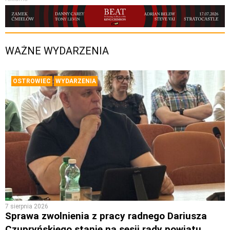
WAŻNE WYDARZENIA
OSTROWIEC
WYDARZENIA
7 sierpnia 2026
Sprawa zwolnienia z pracy radnego Dariusza
Czupryńskiego stanie na sesji rady powiatu