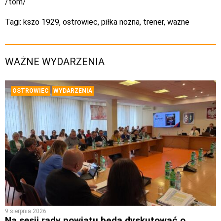
/tom/
Tagi:
kszo 1929
,
ostrowiec
,
piłka nożna
,
trener
,
wazne
WAŻNE WYDARZENIA
OSTROWIEC
WYDARZENIA
9 sierpnia 2026
Na sesji rady powiatu będą dyskutować o