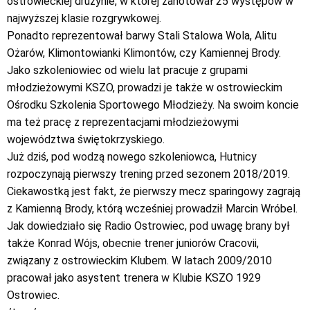
ostrowieckiej drużynie, w której zanotował 25 występów w
najwyższej klasie rozgrywkowej.
Ponadto reprezentował barwy Stali Stalowa Wola, Alitu
Ożarów, Klimontowianki Klimontów, czy Kamiennej Brody.
Jako szkoleniowiec od wielu lat pracuje z grupami
młodzieżowymi KSZO, prowadzi je także w ostrowieckim
Ośrodku Szkolenia Sportowego Młodzieży. Na swoim koncie
ma też pracę z reprezentacjami młodzieżowymi
województwa świętokrzyskiego.
Już dziś, pod wodzą nowego szkoleniowca, Hutnicy
rozpoczynają pierwszy trening przed sezonem 2018/2019.
Ciekawostką jest fakt, że pierwszy mecz sparingowy zagrają
z Kamienną Brody, którą wcześniej prowadził Marcin Wróbel.
Jak dowiedziało się Radio Ostrowiec, pod uwagę brany był
także Konrad Wójs, obecnie trener juniorów Cracovii,
związany z ostrowieckim Klubem. W latach 2009/2010
pracował jako asystent trenera w Klubie KSZO 1929
Ostrowiec.