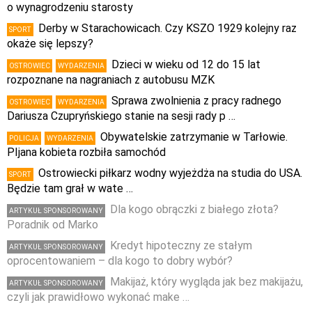
o wynagrodzeniu starosty
Derby w Starachowicach. Czy KSZO 1929 kolejny raz
SPORT
okaże się lepszy?
Dzieci w wieku od 12 do 15 lat
OSTROWIEC
WYDARZENIA
rozpoznane na nagraniach z autobusu MZK
Sprawa zwolnienia z pracy radnego
OSTROWIEC
WYDARZENIA
Dariusza Czupryńskiego stanie na sesji rady p …
Obywatelskie zatrzymanie w Tarłowie.
POLICJA
WYDARZENIA
PIjana kobieta rozbiła samochód
Ostrowiecki piłkarz wodny wyjeżdża na studia do USA.
SPORT
Będzie tam grał w wate …
Dla kogo obrączki z białego złota?
ARTYKUŁ SPONSOROWANY
Poradnik od Marko
Kredyt hipoteczny ze stałym
ARTYKUŁ SPONSOROWANY
oprocentowaniem – dla kogo to dobry wybór?
Makijaż, który wygląda jak bez makijażu,
ARTYKUŁ SPONSOROWANY
czyli jak prawidłowo wykonać make …