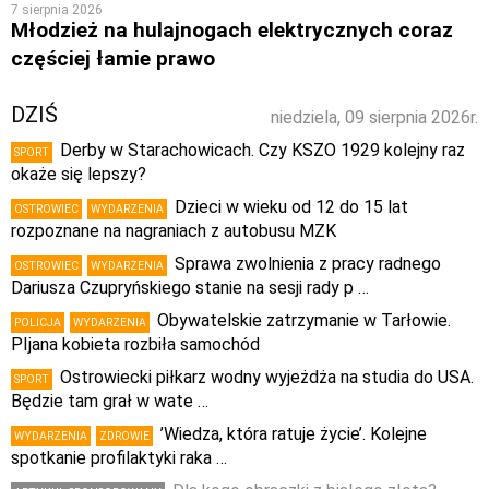
7 sierpnia 2026
Młodzież na hulajnogach elektrycznych coraz
częściej łamie prawo
DZIŚ
niedziela, 09 sierpnia 2026r.
Derby w Starachowicach. Czy KSZO 1929 kolejny raz
SPORT
okaże się lepszy?
Dzieci w wieku od 12 do 15 lat
OSTROWIEC
WYDARZENIA
rozpoznane na nagraniach z autobusu MZK
Sprawa zwolnienia z pracy radnego
OSTROWIEC
WYDARZENIA
Dariusza Czupryńskiego stanie na sesji rady p …
Obywatelskie zatrzymanie w Tarłowie.
POLICJA
WYDARZENIA
PIjana kobieta rozbiła samochód
Ostrowiecki piłkarz wodny wyjeżdża na studia do USA.
SPORT
Będzie tam grał w wate …
’Wiedza, która ratuje życie’. Kolejne
WYDARZENIA
ZDROWIE
spotkanie profilaktyki raka …