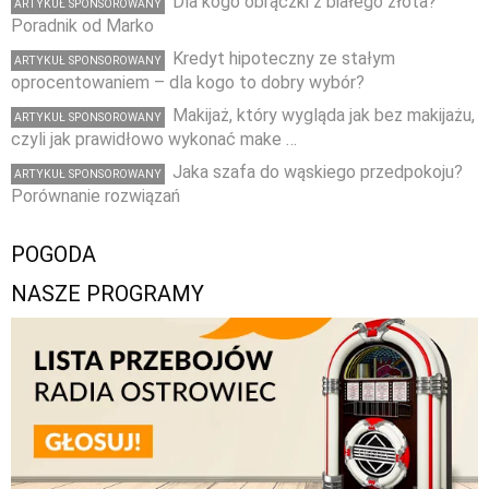
Dla kogo obrączki z białego złota?
ARTYKUŁ SPONSOROWANY
Poradnik od Marko
Kredyt hipoteczny ze stałym
ARTYKUŁ SPONSOROWANY
oprocentowaniem – dla kogo to dobry wybór?
Makijaż, który wygląda jak bez makijażu,
ARTYKUŁ SPONSOROWANY
czyli jak prawidłowo wykonać make …
Jaka szafa do wąskiego przedpokoju?
ARTYKUŁ SPONSOROWANY
Porównanie rozwiązań
POGODA
NASZE PROGRAMY