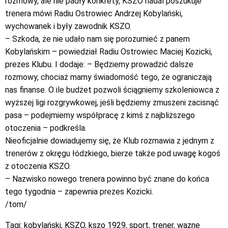
rozmowy, ale nie padły konkrety, KSZO nadal poszukuje
trenera mówi Radiu Ostrowiec Andrzej Kobylański,
wychowanek i były zawodnik KSZO.
– Szkoda, że nie udało nam się porozumieć z panem
Kobylańskim – powiedział Radiu Ostrowiec Maciej Kozicki,
prezes Klubu. I dodaje: – Będziemy prowadzić dalsze
rozmowy, chociaż mamy świadomość tego, że ograniczają
nas finanse. O ile budżet pozwoli ściągniemy szkoleniowca z
wyższej ligi rozgrywkowej, jeśli będziemy zmuszeni zacisnąć
pasa – podejmiemy współpracę z kimś z najbliższego
otoczenia – podkreśla.
Nieoficjalnie dowiadujemy się, że Klub rozmawia z jednym z
trenerów z okręgu łódzkiego, bierze także pod uwagę kogoś
z otoczenia KSZO.
– Nazwisko nowego trenera powinno być znane do końca
tego tygodnia – zapewnia prezes Kozicki.
/tom/
Tagi:
kobylański
,
KSZO
,
kszo 1929
,
sport
,
trener
,
wazne