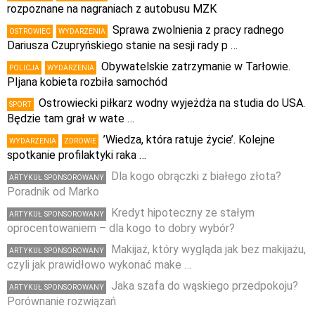
rozpoznane na nagraniach z autobusu MZK
Sprawa zwolnienia z pracy radnego
OSTROWIEC
WYDARZENIA
Dariusza Czupryńskiego stanie na sesji rady p …
Obywatelskie zatrzymanie w Tarłowie.
POLICJA
WYDARZENIA
PIjana kobieta rozbiła samochód
Ostrowiecki piłkarz wodny wyjeżdża na studia do USA.
SPORT
Będzie tam grał w wate …
’Wiedza, która ratuje życie’. Kolejne
WYDARZENIA
ZDROWIE
spotkanie profilaktyki raka …
Dla kogo obrączki z białego złota?
ARTYKUŁ SPONSOROWANY
Poradnik od Marko
Kredyt hipoteczny ze stałym
ARTYKUŁ SPONSOROWANY
oprocentowaniem – dla kogo to dobry wybór?
Makijaż, który wygląda jak bez makijażu,
ARTYKUŁ SPONSOROWANY
czyli jak prawidłowo wykonać make …
Jaka szafa do wąskiego przedpokoju?
ARTYKUŁ SPONSOROWANY
Porównanie rozwiązań