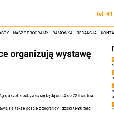
tel. 4
ASTY
NASZE PROGRAMY
RAMÓWKA
REDAKCJA
KONT
lce organizują wystawę
k
r
r
grotravel, a odbywać się będą od 20 do 22 kwietnia.
p
wią się także goście z zagranicy i dzięki temu targi
T