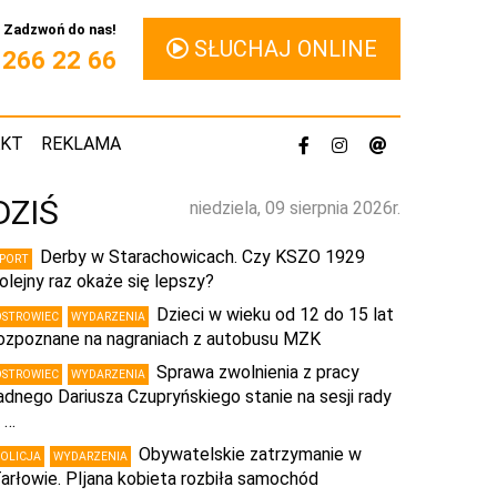
Zadzwoń do nas!
SŁUCHAJ ONLINE
1 266 22 66
AKT
REKLAMA
DZIŚ
niedziela, 09 sierpnia 2026r.
Derby w Starachowicach. Czy KSZO 1929
SPORT
olejny raz okaże się lepszy?
Dzieci w wieku od 12 do 15 lat
OSTROWIEC
WYDARZENIA
ozpoznane na nagraniach z autobusu MZK
Sprawa zwolnienia z pracy
OSTROWIEC
WYDARZENIA
adnego Dariusza Czupryńskiego stanie na sesji rady
 …
Obywatelskie zatrzymanie w
POLICJA
WYDARZENIA
arłowie. PIjana kobieta rozbiła samochód