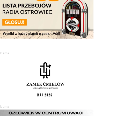
eklama
eklama