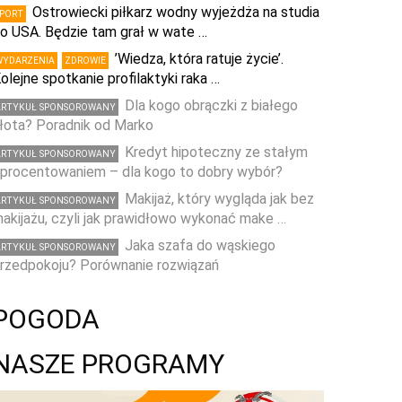
Ostrowiecki piłkarz wodny wyjeżdża na studia
SPORT
o USA. Będzie tam grał w wate …
’Wiedza, która ratuje życie’.
WYDARZENIA
ZDROWIE
olejne spotkanie profilaktyki raka …
Dla kogo obrączki z białego
ARTYKUŁ SPONSOROWANY
łota? Poradnik od Marko
Kredyt hipoteczny ze stałym
ARTYKUŁ SPONSOROWANY
procentowaniem – dla kogo to dobry wybór?
Makijaż, który wygląda jak bez
ARTYKUŁ SPONSOROWANY
akijażu, czyli jak prawidłowo wykonać make …
Jaka szafa do wąskiego
ARTYKUŁ SPONSOROWANY
rzedpokoju? Porównanie rozwiązań
POGODA
NASZE PROGRAMY