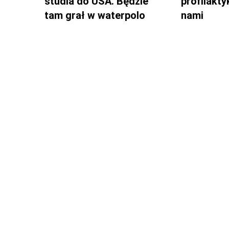
studia do USA. Będzie
profilakty
tam grał w waterpolo
nami