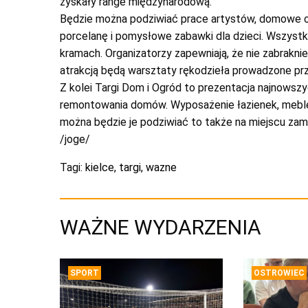
zyskały range międzynarodową.
Będzie można podziwiać prace artystów, domowe ozd
porcelanę i pomysłowe zabawki dla dzieci. Wszyst
kramach. Organizatorzy zapewniają, że nie zabrakn
atrakcją będą warsztaty rękodzieła prowadzone prze
Z kolei Targi Dom i Ogród to prezentacja najnowsz
remontowania domów. Wyposażenie łazienek, meble, 
można będzie je podziwiać to także na miejscu zam
/joge/
Tagi:
kielce
,
targi
,
wazne
WAŻNE WYDARZENIA
SPORT
OSTROWIEC