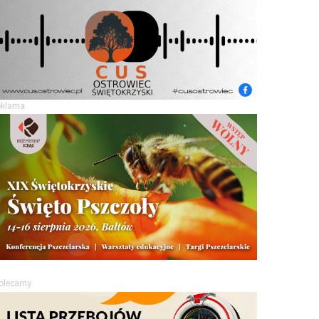
eklama
olecamy