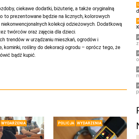
oby, ciekawe dodatki, biżuterię, a także oryginalną
d
ko to prezentowane będzie na licznych, kolorowych
ie niekonwencjonalnych kolekcji odzieżowych. Dodatkową
K
z twórców oraz zajęcia dla dzieci.
ych trendów w urządzaniu mieszkań, ogrodów i
z
kominki, rośliny do dekoracji ogrodu – oprócz tego, że
ówić bądź kupić.
o
m
p
WYDARZENIA
POLICJA
WYDARZENIA