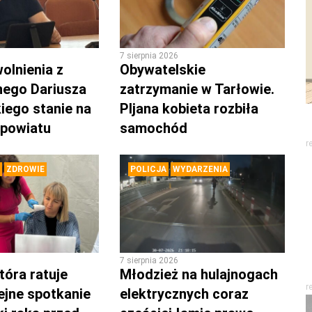
7 sierpnia 2026
olnienia z
Obywatelskie
nego Dariusza
zatrzymanie w Tarłowie.
iego stanie na
PIjana kobieta rozbiła
 powiatu
samochód
r
ZDROWIE
POLICJA
WYDARZENIA
7 sierpnia 2026
tóra ratuje
Młodzież na hulajnogach
r
lejne spotkanie
elektrycznych coraz