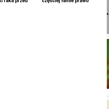
ki raka przed
częściej łamie prawo
r
P