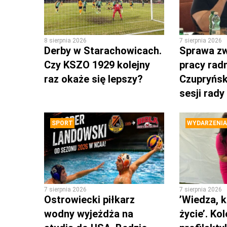
8 sierpnia 2026
7 sierpnia 2026
Derby w Starachowicach.
Sprawa zw
Czy KSZO 1929 kolejny
pracy rad
raz okaże się lepszy?
Czupryńsk
sesji rady
SPORT
WYDARZENIA
7 sierpnia 2026
7 sierpnia 2026
Ostrowiecki piłkarz
’Wiedza, k
wodny wyjeżdża na
życie’. Ko