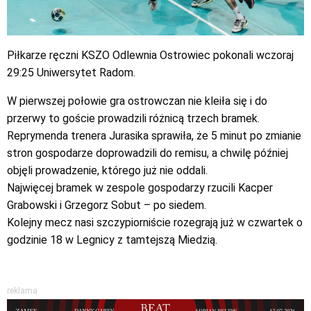
Piłkarze ręczni KSZO Odlewnia Ostrowiec pokonali wczoraj
29:25 Uniwersytet Radom.
W pierwszej połowie gra ostrowczan nie kleiła się i do
przerwy to goście prowadzili różnicą trzech bramek.
Reprymenda trenera Jurasika sprawiła, że 5 minut po zmianie
stron gospodarze doprowadzili do remisu, a chwilę później
objęli prowadzenie, którego już nie oddali.
Najwięcej bramek w zespole gospodarzy rzucili Kacper
Grabowski i Grzegorz Sobut – po siedem.
Kolejny mecz nasi szczypiorniście rozegrają już w czwartek o
godzinie 18 w Legnicy z tamtejszą Miedzią.
reklama