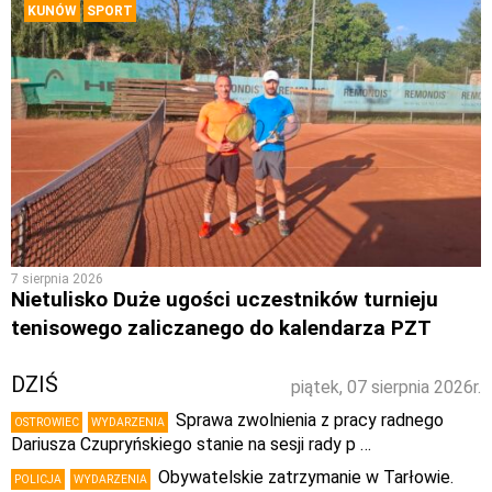
KUNÓW
SPORT
7 sierpnia 2026
Nietulisko Duże ugości uczestników turnieju
tenisowego zaliczanego do kalendarza PZT
DZIŚ
piątek, 07 sierpnia 2026r.
Sprawa zwolnienia z pracy radnego
OSTROWIEC
WYDARZENIA
Dariusza Czupryńskiego stanie na sesji rady p …
Obywatelskie zatrzymanie w Tarłowie.
POLICJA
WYDARZENIA