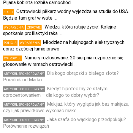
PIjana kobieta rozbiła samochód
Ostrowiecki piłkarz wodny wyjeżdża na studia do USA.
SPORT
Będzie tam grał w wate …
’Wiedza, która ratuje życie’. Kolejne
WYDARZENIA
ZDROWIE
spotkanie profilaktyki raka …
Młodzież na hulajnogach elektrycznych
POLICJA
WYDARZENIA
coraz częściej łamie prawo
Numery rozlosowane. 20 sierpnia rozpocznie się
OSTROWIEC
głosowanie w ramach ostrowiecki …
Dla kogo obrączki z białego złota?
ARTYKUŁ SPONSOROWANY
Poradnik od Marko
Kredyt hipoteczny ze stałym
ARTYKUŁ SPONSOROWANY
oprocentowaniem – dla kogo to dobry wybór?
Makijaż, który wygląda jak bez makijażu,
ARTYKUŁ SPONSOROWANY
czyli jak prawidłowo wykonać make …
Jaka szafa do wąskiego przedpokoju?
ARTYKUŁ SPONSOROWANY
Porównanie rozwiązań