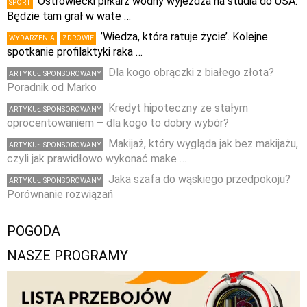
Ostrowiecki piłkarz wodny wyjeżdża na studia do USA.
SPORT
Będzie tam grał w wate …
’Wiedza, która ratuje życie’. Kolejne
WYDARZENIA
ZDROWIE
spotkanie profilaktyki raka …
Dla kogo obrączki z białego złota?
ARTYKUŁ SPONSOROWANY
Poradnik od Marko
Kredyt hipoteczny ze stałym
ARTYKUŁ SPONSOROWANY
oprocentowaniem – dla kogo to dobry wybór?
Makijaż, który wygląda jak bez makijażu,
ARTYKUŁ SPONSOROWANY
czyli jak prawidłowo wykonać make …
Jaka szafa do wąskiego przedpokoju?
ARTYKUŁ SPONSOROWANY
Porównanie rozwiązań
POGODA
NASZE PROGRAMY