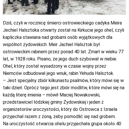
Dziś, czyli w rocznicę śmierci ostrowieckiego cadyka Meira
Jechiel Halsztoka otwarty został na Kirkucie jego ohel, czyli
kapliczka stawiana nad grobami osób wyjątkowych dla
wspólnot żydowskich. Meir Jachiel Halsztok był
ostrowieckim rabinem przez ponad 40 lat. Zmarł w wieku 77
lat, w 1928 roku. Pisano, że jego duch szybował w niebie.
Ohel, który został wysadzony w czasie wojny przez
Niemców odbudował jego wnuk, rabin Yehuda Halsztok.
– Jest specjalny zbiór kilkunastu psalmów, który mówi się w
taki dzień. Oprócz tego jest zbiór modlitw, które mówi się na
każdą literę imienia – mówił Maciej Nowakowski,
przedstawiciel łódzkiej gminy Żydowskiej i jeden z
organizatorów uroczystości, który do Ostrowca z Izraela
przyjechał razem z żoną, żeby pomodlić się nad grobem.
Na uroczystość otwarcia ohelu przyjechała grupa około 40