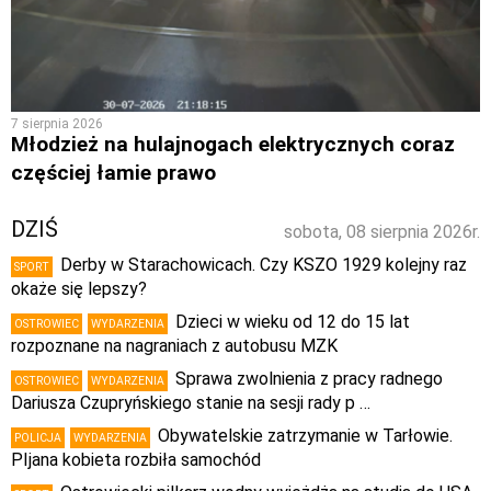
7 sierpnia 2026
Młodzież na hulajnogach elektrycznych coraz
częściej łamie prawo
DZIŚ
sobota, 08 sierpnia 2026r.
Derby w Starachowicach. Czy KSZO 1929 kolejny raz
SPORT
okaże się lepszy?
Dzieci w wieku od 12 do 15 lat
OSTROWIEC
WYDARZENIA
rozpoznane na nagraniach z autobusu MZK
Sprawa zwolnienia z pracy radnego
OSTROWIEC
WYDARZENIA
Dariusza Czupryńskiego stanie na sesji rady p …
Obywatelskie zatrzymanie w Tarłowie.
POLICJA
WYDARZENIA
PIjana kobieta rozbiła samochód