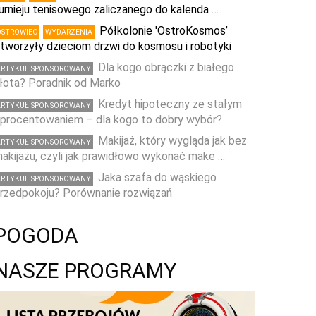
urnieju tenisowego zaliczanego do kalenda …
Półkolonie 'OstroKosmos’
OSTROWIEC
WYDARZENIA
tworzyły dzieciom drzwi do kosmosu i robotyki
Dla kogo obrączki z białego
ARTYKUŁ SPONSOROWANY
łota? Poradnik od Marko
Kredyt hipoteczny ze stałym
ARTYKUŁ SPONSOROWANY
procentowaniem – dla kogo to dobry wybór?
Makijaż, który wygląda jak bez
ARTYKUŁ SPONSOROWANY
akijażu, czyli jak prawidłowo wykonać make …
Jaka szafa do wąskiego
ARTYKUŁ SPONSOROWANY
rzedpokoju? Porównanie rozwiązań
POGODA
NASZE PROGRAMY