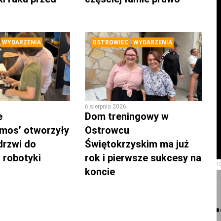
WYDARZENIA
OSTROWIEC
WYDARZENIA
6 sierpnia 2026
e
Dom treningowy w
mos’ otworzyły
Ostrowcu
drzwi do
Świętokrzyskim ma już
 robotyki
rok i pierwsze sukcesy na
r
koncie