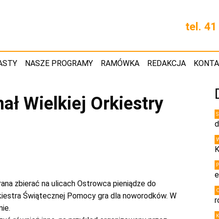
tel. 4
ASTY
NASZE PROGRAMY
RAMÓWKA
REDAKCJA
KONT
nał Wielkiej Orkiestry
d
K
e
 rana zbierać na ulicach Ostrowca pieniądze do
kiestra Świątecznej Pomocy gra dla noworodków. W
r
ie.