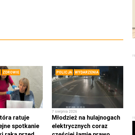
r
ZDROWIE
POLICJA
WYDARZENIA
7 sierpnia 2026
tóra ratuje
Młodzież na hulajnogach
r
lejne spotkanie
elektrycznych coraz
ki raka przed
częściej łamie prawo