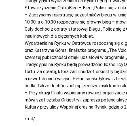
Tradycyjnym wydarzeniom na Rynku będą towarzyszy
Stowarzyszenie OstroBiec – Bieg „Policz się z cukr
– Zaczynamy rejestrację uczestników biegu w kinie E
10.00, a o 10.30 rozpocznie się główny bieg – mów
Cały dochód z opłaty startowej Biegu „Policz się 
insulinowych dla ciężarnych kobiet.
Wydarzenia na Rynku w Ostrowcu rozpoczną się o go
oraz Katarzyna Góras, finalistka programu „The Voi
szerszej publiczności dzięki udziałowi w programie
Tradycyjnie na Rynku będą prowadzone liczne licyta
tortu. Za opłatą, która zasili budżet orkiestry bę
a nawet do nich wsiąść. Pełne smakołyków i zbiera
budki. Także dochód z ich sprzedaży zasili konto ak
– Przy okazji Finału wspieramy również organizacj
mówi szef sztabu Orkiestry i zaprasza potencjal
Kultury przy ulicy Wspólnej oraz na Rynek, gdzie o 
/red/