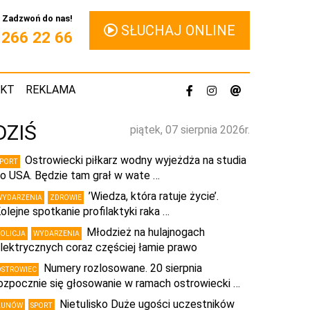
Zadzwoń do nas!
SŁUCHAJ ONLINE
1 266 22 66
AKT
REKLAMA
DZIŚ
piątek, 07 sierpnia 2026r.
Ostrowiecki piłkarz wodny wyjeżdża na studia
SPORT
o USA. Będzie tam grał w wate …
’Wiedza, która ratuje życie’.
WYDARZENIA
ZDROWIE
olejne spotkanie profilaktyki raka …
Młodzież na hulajnogach
POLICJA
WYDARZENIA
lektrycznych coraz częściej łamie prawo
Numery rozlosowane. 20 sierpnia
OSTROWIEC
ozpocznie się głosowanie w ramach ostrowiecki …
Nietulisko Duże ugości uczestników
KUNÓW
SPORT