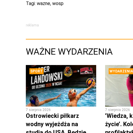
Tagi:
wazne
,
wosp
reklama
WAŻNE WYDARZENIA
SPORT
WYDARZENIA
7 sierpnia 2026
7 sierpnia 2026
Ostrowiecki piłkarz
’Wiedza, k
wodny wyjeżdża na
życie’. Ko
studia do USA. Będzie
profilakty