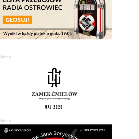
eklama
eklama