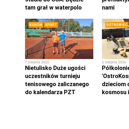
tam grał w waterpolo
nami
KUNÓW
SPORT
OSTROWIEC
7 sierpnia 2026
6 sierpnia 2026
Nietulisko Duże ugości
Półkoloni
uczestników turnieju
'OstroKos
tenisowego zaliczanego
dzieciom 
do kalendarza PZT
kosmosu i