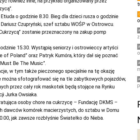
ć również inne, na przykład organizowany przez
t
zycą”.
tiuda o godzinie 8.30. Bieg dla dzieci rusza o godzinie
o
i Dariusz Czupryński, szef sztabu WOŚP w Ostrowcu.
z Cukrzycą” zostanie przeznaczony na zakup pomp
z
dzinie 15.30. Wystąpią seniorzy i ostrowieccy artyści
o
ce of Poland” oraz Patryk Kumóra, który dał się poznać
 „Must Be The Music”.
m
cje, w tym także pieczonego specjalnie na tę okazję
dzie można sfotografować się na tle zabytkowych pojazdów,
p
nych przez cały rok maskotek będą stojące na Rynku
cji Jurka Owsiaka.
ę ratująca osoby chore na cukrzycę – Fundację DKMS –
nych dawców komórek macierzystych, do sztabu w Domu
20.00, jak zawsze rozbłyśnie Światełko do Nieba.