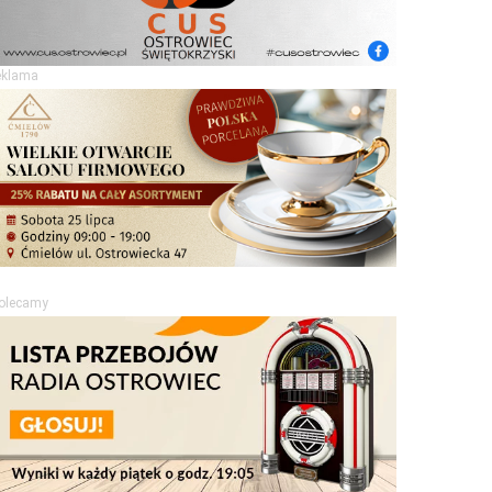
eklama
olecamy