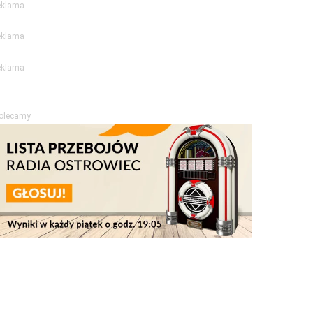
eklama
eklama
eklama
olecamy