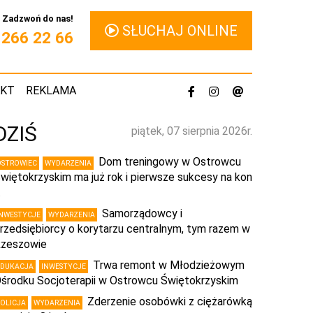
Zadzwoń do nas!
SŁUCHAJ ONLINE
1 266 22 66
AKT
REKLAMA
DZIŚ
piątek, 07 sierpnia 2026r.
Dom treningowy w Ostrowcu
OSTROWIEC
WYDARZENIA
więtokrzyskim ma już rok i pierwsze sukcesy na kon
…
Samorządowcy i
INWESTYCJE
WYDARZENIA
rzedsiębiorcy o korytarzu centralnym, tym razem w
zeszowie
Trwa remont w Młodzieżowym
EDUKACJA
INWESTYCJE
środku Socjoterapii w Ostrowcu Świętokrzyskim
Zderzenie osobówki z ciężarówką
POLICJA
WYDARZENIA