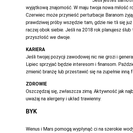
Jeśli jesteś samot
wyjątkową znajomość. W maju twoja nowa miłość rozk
Czerwiec może przynieść perturbacje Baranom żyją
prawdziwej próby wszędzie tam, gdzie nie tli się już
raczej obok siebie. Jeśli na 2018 rok planujesz ślub
przyszłość we dwoje.
KARIERA
Jeśli twojej pozycji zawodowej nic nie grozi i gene
Lipiec sprzyjać będzie interesom i finansom. Paździ
zmienić branżę lub przestawić się na zupełnie inną f
ZDROWIE
Oszczędzaj się, zwłaszcza zimą. Aktywność jak najba
uważaj na alergeny i układ trawienny.
BYK
Wenus i Mars pomogą wypłynąć ci na szerokie wody,