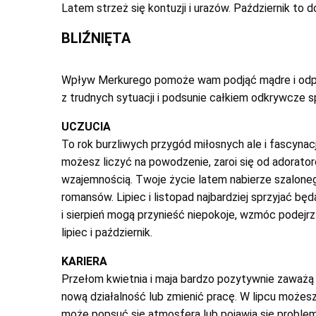
Latem strzeż się kontuzji i urazów. Październik to 
BLIŹNIĘTA
Wpływ Merkurego pomoże wam podjąć mądre i odpow
z trudnych sytuacji i podsunie całkiem odkrywcze s
UCZUCIA
To rok burzliwych przygód miłosnych ale i fascynacj
możesz liczyć na powodzenie, zaroi się od adorator
wzajemnością. Twoje życie latem nabierze szaloneg
romansów. Lipiec i listopad najbardziej sprzyjać b
i sierpień mogą przynieść niepokoje, wzmóc podejrz
lipiec i październik.
KARIERA
Przełom kwietnia i maja bardzo pozytywnie zaważą
nową działalność lub zmienić pracę. W lipcu możesz
może popsuć się atmosfera lub pojawią się proble