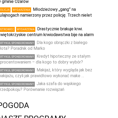
 gminie Ożarów
Młodzieżowy „gang” na
POLICJA
WYDARZENIA
ulajnogach namierzony przez policję. Trzech nielet
…
Drastycznie brakuje krwi.
OSTROWIEC
WYDARZENIA
więtokrzyskie centrum krwiodawstwa bije na alarm
Dla kogo obrączki z białego
ARTYKUŁ SPONSOROWANY
łota? Poradnik od Marko
Kredyt hipoteczny ze stałym
ARTYKUŁ SPONSOROWANY
procentowaniem – dla kogo to dobry wybór?
Makijaż, który wygląda jak bez
ARTYKUŁ SPONSOROWANY
akijażu, czyli jak prawidłowo wykonać make …
Jaka szafa do wąskiego
ARTYKUŁ SPONSOROWANY
rzedpokoju? Porównanie rozwiązań
POGODA