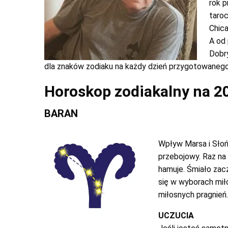
rok 
taroc
Chica
A od 
Dobr
dla znaków zodiaku na każdy dzień przygotowaneg
Horoskop zodiakalny na 2
BARAN
Wpływ Marsa i Słońc
przebojowy. Raz na
hamuje. Śmiało zacz
się w wyborach miłos
miłosnych pragnień.
UCZUCIA