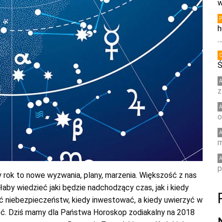
w
h
Ś
z
o
m
p
rok to nowe wyzwania, plany, marzenia. Większość z nas
łaby wiedzieć jaki będzie nadchodzący czas, jak i kiedy
ć niebezpieczeństw, kiedy inwestować, a kiedy uwierzyć w
ść. Dziś mamy dla Państwa Horoskop zodiakalny na 2018