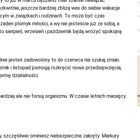
ny to już w marcu będziesz miał szanse nawiązać
r
witnie, jeszcze bardziej zbliżą was do siebie wakacje.
cym w związkach i rodzinach. To może być czas
r
 żaden płomyk miłości, a wy nie jesteście już ze sobą, a
r
 to sierpień, wrzesień i październik będą wróżyć spokojną
P
ralnie jesteś zadowolony to do czerwca nie szukaj zmian.
ernik i listopad pomogą rozkręcić nowe przedsięwzięcia,
ormę działalności.
rdziej ale nie forsuj organizmu. W czasie letnich miesięcy
 szczęśliwie ominiesz niebezpieczne zakręty. Markury