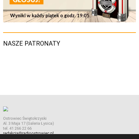
NASZE PATRONATY
Ostrowiec Świętokrzyski
Al. 3 Maja 17 (Galeria Łysica)
tel. 41 266 22 66
redakcja@radioostrowiec.pl