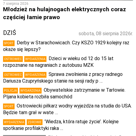
7 sierpnia 2026
Młodzież na hulajnogach elektrycznych coraz
częściej łamie prawo
DZIŚ
sobota, 08 sierpnia 2026r.
Derby w Starachowicach. Czy KSZO 1929 kolejny raz
SPORT
okaże się lepszy?
Dzieci w wieku od 12 do 15 lat
OSTROWIEC
WYDARZENIA
rozpoznane na nagraniach z autobusu MZK
Sprawa zwolnienia z pracy radnego
OSTROWIEC
WYDARZENIA
Dariusza Czupryńskiego stanie na sesji rady p …
Obywatelskie zatrzymanie w Tarłowie.
POLICJA
WYDARZENIA
PIjana kobieta rozbiła samochód
Ostrowiecki piłkarz wodny wyjeżdża na studia do USA.
SPORT
Będzie tam grał w wate …
’Wiedza, która ratuje życie’. Kolejne
WYDARZENIA
ZDROWIE
spotkanie profilaktyki raka …