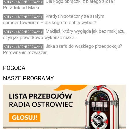
Dla kogo obrączki z białego złota?
ARTYKUŁ SPONSOROWANY
Poradnik od Marko
Kredyt hipoteczny ze stałym
ARTYKUŁ SPONSOROWANY
oprocentowaniem – dla kogo to dobry wybór?
Makijaż, który wygląda jak bez makijażu,
ARTYKUŁ SPONSOROWANY
czyli jak prawidłowo wykonać make …
Jaka szafa do wąskiego przedpokoju?
ARTYKUŁ SPONSOROWANY
Porównanie rozwiązań
POGODA
NASZE PROGRAMY