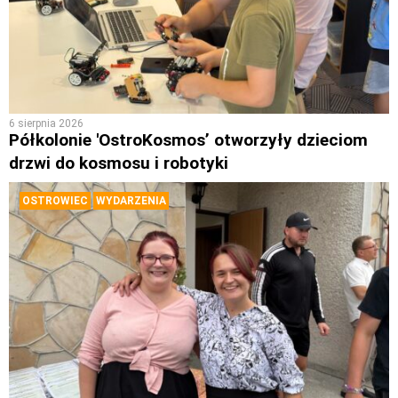
6 sierpnia 2026
Półkolonie 'OstroKosmos’ otworzyły dzieciom
drzwi do kosmosu i robotyki
OSTROWIEC
WYDARZENIA