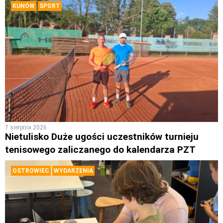
KUNÓW
SPORT
7 sierpnia 2026
Nietulisko Duże ugości uczestników turnieju
tenisowego zaliczanego do kalendarza PZT
OSTROWIEC
WYDARZENIA