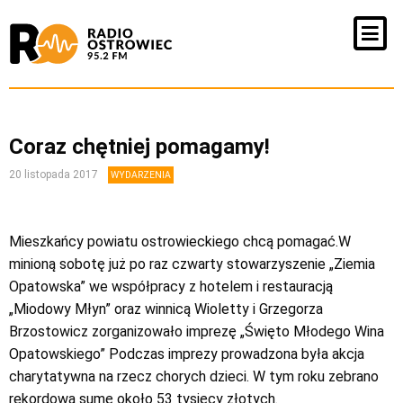
Coraz chętniej pomagamy!
20 listopada 2017
WYDARZENIA
Mieszkańcy powiatu ostrowieckiego chcą pomagać.W
minioną sobotę już po raz czwarty stowarzyszenie „Ziemia
Opatowska” we współpracy z hotelem i restauracją
„Miodowy Młyn” oraz winnicą Wioletty i Grzegorza
Brzostowicz zorganizowało imprezę „Święto Młodego Wina
Opatowskiego” Podczas imprezy prowadzona była akcja
charytatywna na rzecz chorych dzieci. W tym roku zebrano
rekordową sumę około 53 tysięcy złotych.