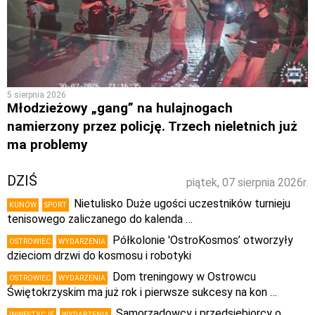
5 sierpnia 2026
Młodzieżowy „gang” na hulajnogach
namierzony przez policję. Trzech nieletnich już
ma problemy
DZIŚ
piątek, 07 sierpnia 2026r.
Nietulisko Duże ugości uczestników turnieju
KUNÓW
SPORT
tenisowego zaliczanego do kalenda …
Półkolonie 'OstroKosmos’ otworzyły
OSTROWIEC
WYDARZENIA
dzieciom drzwi do kosmosu i robotyki
Dom treningowy w Ostrowcu
OSTROWIEC
WYDARZENIA
Świętokrzyskim ma już rok i pierwsze sukcesy na kon …
Samorządowcy i przedsiębiorcy o
INWESTYCJE
WYDARZENIA