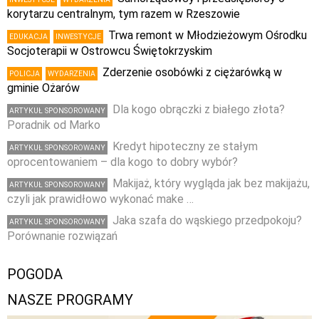
korytarzu centralnym, tym razem w Rzeszowie
Trwa remont w Młodzieżowym Ośrodku
EDUKACJA
INWESTYCJE
Socjoterapii w Ostrowcu Świętokrzyskim
Zderzenie osobówki z ciężarówką w
POLICJA
WYDARZENIA
gminie Ożarów
Dla kogo obrączki z białego złota?
ARTYKUŁ SPONSOROWANY
Poradnik od Marko
Kredyt hipoteczny ze stałym
ARTYKUŁ SPONSOROWANY
oprocentowaniem – dla kogo to dobry wybór?
Makijaż, który wygląda jak bez makijażu,
ARTYKUŁ SPONSOROWANY
czyli jak prawidłowo wykonać make …
Jaka szafa do wąskiego przedpokoju?
ARTYKUŁ SPONSOROWANY
Porównanie rozwiązań
POGODA
NASZE PROGRAMY