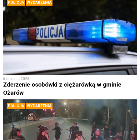
POLICJA
WYDARZENIA
6 sierpnia 2026
Zderzenie osobówki z ciężarówką w gminie
Ożarów
POLICJA
WYDARZENIA