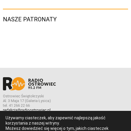
NASZE PATRONATY
Ostrowiec Świętokrzyski
Al. 3 Maja 17 (Galeria Łysica)
tel. 41 266 22 66
redakcja@radioostrowiec.pl
Używamy ciasteczek, aby zapewnić najlepszą jakość
korzystania z naszej witryny.
Możesz dowiedzieć się więcej o tym, jakich ciasteczek
© Wszelkie prawa zastrzeżone. Radio Ostrowiec 2026 Radio