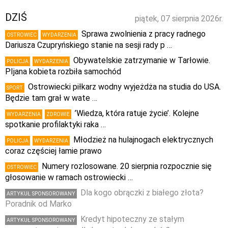
DZIŚ
piątek, 07 sierpnia 2026r.
Sprawa zwolnienia z pracy radnego
OSTROWIEC
WYDARZENIA
Dariusza Czupryńskiego stanie na sesji rady p …
Obywatelskie zatrzymanie w Tarłowie.
POLICJA
WYDARZENIA
PIjana kobieta rozbiła samochód
Ostrowiecki piłkarz wodny wyjeżdża na studia do USA.
SPORT
Będzie tam grał w wate …
’Wiedza, która ratuje życie’. Kolejne
WYDARZENIA
ZDROWIE
spotkanie profilaktyki raka …
Młodzież na hulajnogach elektrycznych
POLICJA
WYDARZENIA
coraz częściej łamie prawo
Numery rozlosowane. 20 sierpnia rozpocznie się
OSTROWIEC
głosowanie w ramach ostrowiecki …
Dla kogo obrączki z białego złota?
ARTYKUŁ SPONSOROWANY
Poradnik od Marko
Kredyt hipoteczny ze stałym
ARTYKUŁ SPONSOROWANY