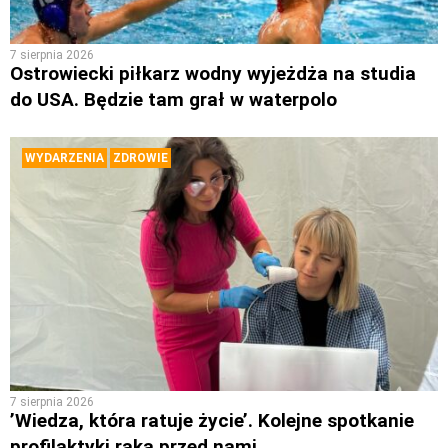
7 sierpnia 2026
Ostrowiecki piłkarz wodny wyjeżdża na studia
do USA. Będzie tam grał w waterpolo
WYDARZENIA
ZDROWIE
7 sierpnia 2026
’Wiedza, która ratuje życie’. Kolejne spotkanie
profilaktyki raka przed nami