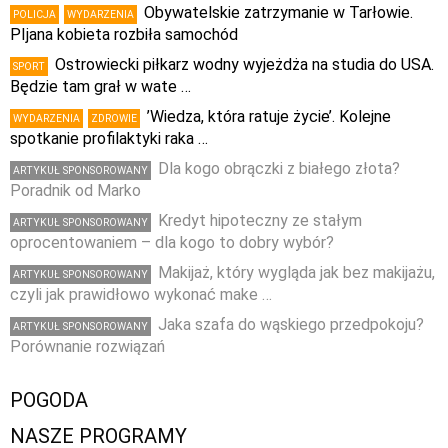
Obywatelskie zatrzymanie w Tarłowie.
POLICJA
WYDARZENIA
PIjana kobieta rozbiła samochód
Ostrowiecki piłkarz wodny wyjeżdża na studia do USA.
SPORT
Będzie tam grał w wate …
’Wiedza, która ratuje życie’. Kolejne
WYDARZENIA
ZDROWIE
spotkanie profilaktyki raka …
Dla kogo obrączki z białego złota?
ARTYKUŁ SPONSOROWANY
Poradnik od Marko
Kredyt hipoteczny ze stałym
ARTYKUŁ SPONSOROWANY
oprocentowaniem – dla kogo to dobry wybór?
Makijaż, który wygląda jak bez makijażu,
ARTYKUŁ SPONSOROWANY
czyli jak prawidłowo wykonać make …
Jaka szafa do wąskiego przedpokoju?
ARTYKUŁ SPONSOROWANY
Porównanie rozwiązań
POGODA
NASZE PROGRAMY