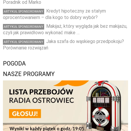
Poradnik od Marko
Kredyt hipoteczny ze stałym
ARTYKUŁ SPONSOROWANY
oprocentowaniem – dla kogo to dobry wybór?
Makijaż, który wygląda jak bez makijażu,
ARTYKUŁ SPONSOROWANY
czyli jak prawidłowo wykonać make …
Jaka szafa do wąskiego przedpokoju?
ARTYKUŁ SPONSOROWANY
Porównanie rozwiązań
POGODA
NASZE PROGRAMY