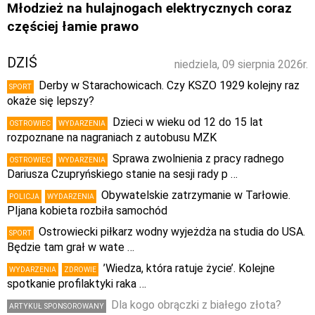
Młodzież na hulajnogach elektrycznych coraz
częściej łamie prawo
DZIŚ
niedziela, 09 sierpnia 2026r.
Derby w Starachowicach. Czy KSZO 1929 kolejny raz
SPORT
okaże się lepszy?
Dzieci w wieku od 12 do 15 lat
OSTROWIEC
WYDARZENIA
rozpoznane na nagraniach z autobusu MZK
Sprawa zwolnienia z pracy radnego
OSTROWIEC
WYDARZENIA
Dariusza Czupryńskiego stanie na sesji rady p …
Obywatelskie zatrzymanie w Tarłowie.
POLICJA
WYDARZENIA
PIjana kobieta rozbiła samochód
Ostrowiecki piłkarz wodny wyjeżdża na studia do USA.
SPORT
Będzie tam grał w wate …
’Wiedza, która ratuje życie’. Kolejne
WYDARZENIA
ZDROWIE
spotkanie profilaktyki raka …
Dla kogo obrączki z białego złota?
ARTYKUŁ SPONSOROWANY