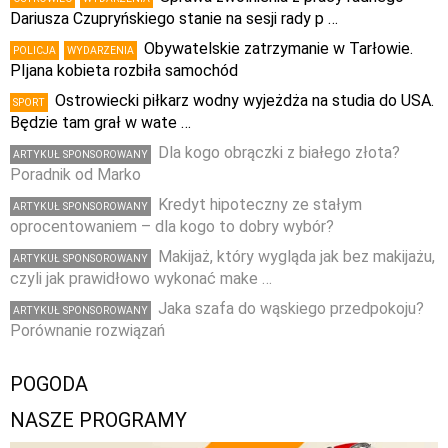
Dariusza Czupryńskiego stanie na sesji rady p …
Obywatelskie zatrzymanie w Tarłowie.
POLICJA
WYDARZENIA
PIjana kobieta rozbiła samochód
Ostrowiecki piłkarz wodny wyjeżdża na studia do USA.
SPORT
Będzie tam grał w wate …
Dla kogo obrączki z białego złota?
ARTYKUŁ SPONSOROWANY
Poradnik od Marko
Kredyt hipoteczny ze stałym
ARTYKUŁ SPONSOROWANY
oprocentowaniem – dla kogo to dobry wybór?
Makijaż, który wygląda jak bez makijażu,
ARTYKUŁ SPONSOROWANY
czyli jak prawidłowo wykonać make …
Jaka szafa do wąskiego przedpokoju?
ARTYKUŁ SPONSOROWANY
Porównanie rozwiązań
POGODA
NASZE PROGRAMY