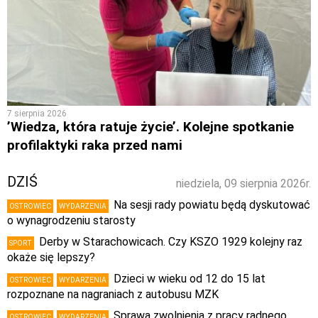
7 sierpnia 2026
’Wiedza, która ratuje życie’. Kolejne spotkanie
profilaktyki raka przed nami
DZIŚ
niedziela, 09 sierpnia 2026r.
Na sesji rady powiatu będą dyskutować
OSTROWIEC
WYDARZENIA
o wynagrodzeniu starosty
Derby w Starachowicach. Czy KSZO 1929 kolejny raz
SPORT
okaże się lepszy?
Dzieci w wieku od 12 do 15 lat
OSTROWIEC
WYDARZENIA
rozpoznane na nagraniach z autobusu MZK
Sprawa zwolnienia z pracy radnego
OSTROWIEC
WYDARZENIA