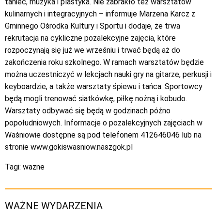
taniec, muzyka i plastyka. Nie zabrakło też warsztatów
kulinarnych i integracyjnych – informuje Marzena Karcz z
Gminnego Ośrodka Kultury i Sportu i dodaje, że trwa
rekrutacja na cykliczne pozalekcyjne zajęcia, które
rozpoczynają się już we wrześniu i trwać będą aż do
zakończenia roku szkolnego. W ramach warsztatów będzie
można uczestniczyć w lekcjach nauki gry na gitarze, perkusji i
keyboardzie, a także warsztaty śpiewu i tańca. Sportowcy
będą mogli trenować siatkówkę, piłkę nożną i kobudo.
Warsztaty odbywać się będą w godzinach późno
popołudniowych. Informacje o pozalekcyjnych zajęciach w
Waśniowie dostępne są pod telefonem 412646046 lub na
stronie www.gokiswasniow.naszgok.pl
Tagi:
wazne
WAŻNE WYDARZENIA