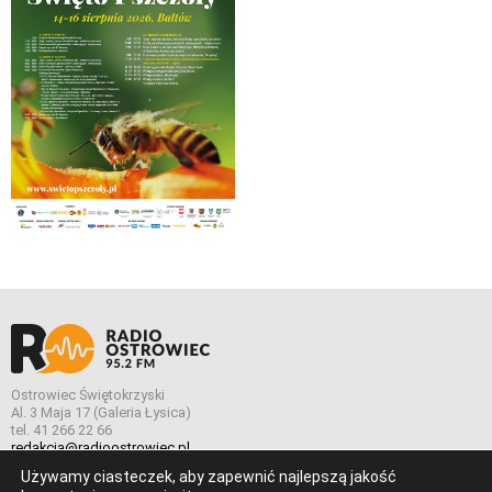
Ostrowiec Świętokrzyski
Al. 3 Maja 17 (Galeria Łysica)
tel. 41 266 22 66
redakcja@radioostrowiec.pl
Używamy ciasteczek, aby zapewnić najlepszą jakość