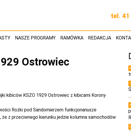
tel. 4
ASTY
NASZE PROGRAMY
RAMÓWKA
REDAKCJA
KONT
1929 Ostrowiec
t
Ś
bójki kibiców KSZO 1929 Ostrowiec z kibicami Korony
ości Rożki pod Sandomierzem funkcjonariusze
p
, że z przeciwnego kierunku jedzie kolumna samochodów
R