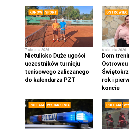
KUNÓW
SPORT
OSTROWIEC
7 sierpnia 2026
6 sierpnia 2026
Nietulisko Duże ugości
Dom tren
uczestników turnieju
Ostrowcu
tenisowego zaliczanego
Świętokrz
do kalendarza PZT
rok i pie
koncie
POLICJA
WYDARZENIA
POLICJA
WY