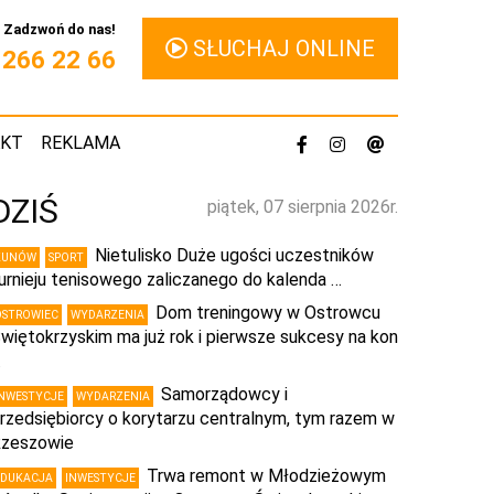
Zadzwoń do nas!
SŁUCHAJ ONLINE
1 266 22 66
AKT
REKLAMA
DZIŚ
piątek, 07 sierpnia 2026r.
Nietulisko Duże ugości uczestników
KUNÓW
SPORT
urnieju tenisowego zaliczanego do kalenda …
Dom treningowy w Ostrowcu
OSTROWIEC
WYDARZENIA
więtokrzyskim ma już rok i pierwsze sukcesy na kon
…
Samorządowcy i
INWESTYCJE
WYDARZENIA
rzedsiębiorcy o korytarzu centralnym, tym razem w
zeszowie
Trwa remont w Młodzieżowym
EDUKACJA
INWESTYCJE