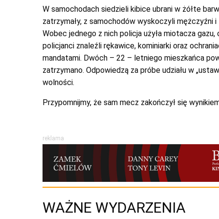
W samochodach siedzieli kibice ubrani w żółte ba
zatrzymały, z samochodów wyskoczyli mężczyźni i 
Wobec jednego z nich policja użyła miotacza gazu,
policjanci znaleźli rękawice, kominiarki oraz ochra
mandatami. Dwóch – 22 – letniego mieszkańca powi
zatrzymano. Odpowiedzą za próbe udziału w „ustaw
wolności.
Przypomnijmy, że sam mecz zakończył się wynikiem
reklama
WAŻNE WYDARZENIA