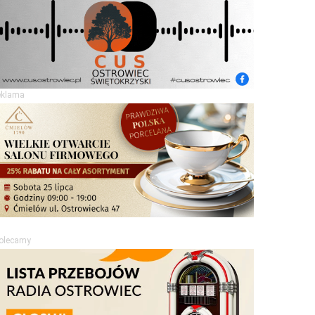
eklama
olecamy