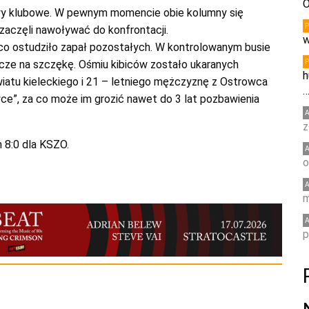
O
rwy klubowe. W pewnym momencie obie kolumny się
zaczęli nawoływać do konfrontacji.
w
 co ostudziło zapał pozostałych. W kontrolowanym busie
niacze na szczękę. Ośmiu kibiców zostało ukaranych
h
atu kieleckiego i 21 – letniego mężczyznę z Ostrowca
ce”, za co może im grozić nawet do 3 lat pozbawienia
z
 8:0 dla KSZO.
o
m
p