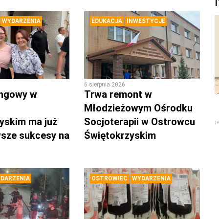
WYDARZENIA
EDUKACJA
INWESTYCJE
6 sierpnia 2026
ingowy w
Trwa remont w
Młodzieżowym Ośrodku
yskim ma już
Socjoterapii w Ostrowcu
r
rwsze sukcesy na
Świętokrzyskim
DARZENIA
OSTROWIEC
WYDARZENIA