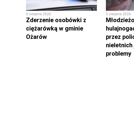
6 sierpnia 2026
5 sierpnia 2026
Zderzenie osobówki z
Młodzieżo
ciężarówką w gminie
hulajnoga
Ożarów
przez poli
nieletnich
problemy