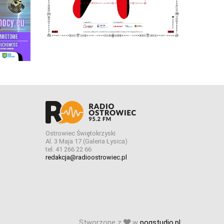
Ostrowiec Świętokrzyski
Al. 3 Maja 17 (Galeria Łysica)
tel. 41 266 22 66
redakcja@radioostrowiec.pl
Stworzone z
w
pogstudio.pl