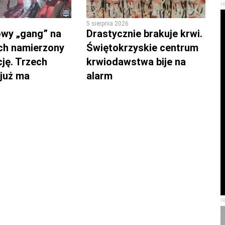
r
5 sierpnia 2026
wy „gang” na
Drastycznie brakuje krwi.
ch namierzony
Świętokrzyskie centrum
cję. Trzech
krwiodawstwa bije na
 już ma
alarm
r