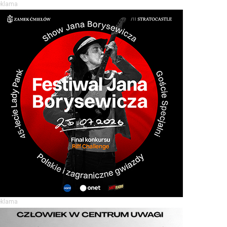
eklama
eklama