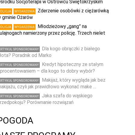
środku Socjoterapii w Ostrowcu Świętokrzyskim
Zderzenie osobówki z ciężarówką
POLICJA
WYDARZENIA
 gminie Ożarów
Młodzieżowy „gang” na
POLICJA
WYDARZENIA
ulajnogach namierzony przez policję. Trzech nielet
…
Dla kogo obrączki z białego
ARTYKUŁ SPONSOROWANY
łota? Poradnik od Marko
Kredyt hipoteczny ze stałym
ARTYKUŁ SPONSOROWANY
procentowaniem – dla kogo to dobry wybór?
Makijaż, który wygląda jak bez
ARTYKUŁ SPONSOROWANY
akijażu, czyli jak prawidłowo wykonać make …
Jaka szafa do wąskiego
ARTYKUŁ SPONSOROWANY
rzedpokoju? Porównanie rozwiązań
POGODA