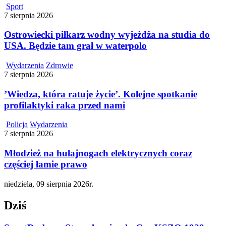
Sport
7 sierpnia 2026
Ostrowiecki piłkarz wodny wyjeżdża na studia do
USA. Będzie tam grał w waterpolo
Wydarzenia
Zdrowie
7 sierpnia 2026
’Wiedza, która ratuje życie’. Kolejne spotkanie
profilaktyki raka przed nami
Policja
Wydarzenia
7 sierpnia 2026
Młodzież na hulajnogach elektrycznych coraz
częściej łamie prawo
niedziela, 09 sierpnia 2026r.
Dziś