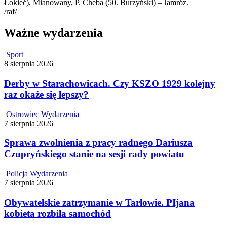
Łokieć), Mianowany, P. Cheba (50. Burzyński) – Jamróz.
/raf/
Ważne wydarzenia
Sport
8 sierpnia 2026
Derby w Starachowicach. Czy KSZO 1929 kolejny
raz okaże się lepszy?
Ostrowiec
Wydarzenia
7 sierpnia 2026
Sprawa zwolnienia z pracy radnego Dariusza
Czupryńskiego stanie na sesji rady powiatu
Policja
Wydarzenia
7 sierpnia 2026
Obywatelskie zatrzymanie w Tarłowie. PIjana
kobieta rozbiła samochód