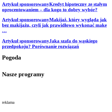
Artykuł sponsorowany
Kredyt hipoteczny ze stałym
oprocentowaniem – dla kogo to dobry wybór?
Artykuł sponsorowany
Makijaż, który wygląda jak
bez makijażu, czyli jak prawidłowo wykonać make
…
Artykuł sponsorowany
Jaka szafa do wąskiego
przedpokoju? Porównanie rozwiązań
Pogoda
Nasze programy
reklama