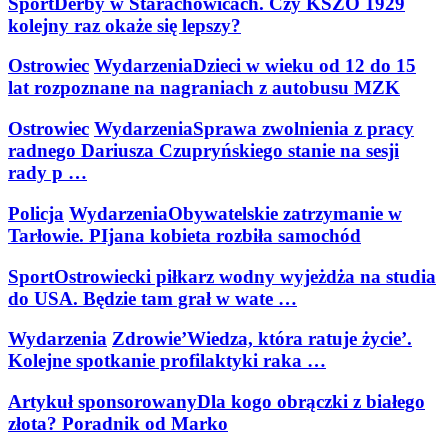
Sport
Derby w Starachowicach. Czy KSZO 1929
kolejny raz okaże się lepszy?
Ostrowiec
Wydarzenia
Dzieci w wieku od 12 do 15
lat rozpoznane na nagraniach z autobusu MZK
Ostrowiec
Wydarzenia
Sprawa zwolnienia z pracy
radnego Dariusza Czupryńskiego stanie na sesji
rady p …
Policja
Wydarzenia
Obywatelskie zatrzymanie w
Tarłowie. PIjana kobieta rozbiła samochód
Sport
Ostrowiecki piłkarz wodny wyjeżdża na studia
do USA. Będzie tam grał w wate …
Wydarzenia
Zdrowie
’Wiedza, która ratuje życie’.
Kolejne spotkanie profilaktyki raka …
Artykuł sponsorowany
Dla kogo obrączki z białego
złota? Poradnik od Marko