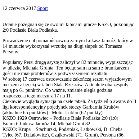
12 czerwca 2017
Sport
Udanie pożegnali się ze swoimi kibicami gracze KSZO, pokonując
2:0 Podlasie Biała Podlaska.
Prowadzenie dał pomarańczowo-czarnym Łukasz Jamróz, który w
14 minucie wykorzystał wrzutkę na długi słupek od Tomasza
Persony.
Popularny Persi drugą asystę zaliczył w 82 minucie, wypuszczając
w uliczkę Michała Grunta. Ten będąc sam na sam z bramkarzem
gości nie miał problemów z podwyższeniem rezultatu.
W sobotę 17 czerwca ostrowczanie zakończą sezon wyjazdowym
meczem z trzecią w tabeli Stalą Rzeszów. Aktualnie oba zespoły
mają po 61 punktów. Co ważne, zmianie uległa godzina
rozpoczęcia tego meczu z 17 na 11.
Ciekawie wygląda sytuacja na czele tabeli. Za tydzień o awans do II
ligi korespondencyjny pojedynek stoczy Garbarnia Kraków
(aktualnie 65 punktów) i Motor Lublin (62 punkty).
KSZO 1929 Ostrowiec – Podlasie Biała Podlaska 2:0 (1:0)
Bramki: Łukasz Jamróz 14, Michał Grunt 82.
KSZO: Krupa – Stachurski, Podstolak, Łatkowski, D. Cheba –
Tylec (67. Dziadowicz), Czajkowski (71. Grunt), Persona (86.