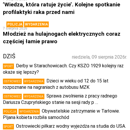
’Wiedza, która ratuje życie’. Kolejne spotkanie
profilaktyki raka przed nami
POLICJA
WYDARZENIA
7 sierpnia 2026
Młodzież na hulajnogach elektrycznych coraz
częściej łamie prawo
DZIŚ
niedziela, 09 sierpnia 2026r.
Derby w Starachowicach. Czy KSZO 1929 kolejny raz
SPORT
okaże się lepszy?
Dzieci w wieku od 12 do 15 lat
OSTROWIEC
WYDARZENIA
rozpoznane na nagraniach z autobusu MZK
Sprawa zwolnienia z pracy radnego
OSTROWIEC
WYDARZENIA
Dariusza Czupryńskiego stanie na sesji rady p …
Obywatelskie zatrzymanie w Tarłowie.
POLICJA
WYDARZENIA
PIjana kobieta rozbiła samochód
Ostrowiecki piłkarz wodny wyjeżdża na studia do USA.
SPORT