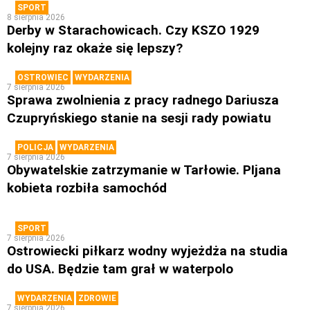
SPORT
8 sierpnia 2026
Derby w Starachowicach. Czy KSZO 1929
kolejny raz okaże się lepszy?
OSTROWIEC
WYDARZENIA
7 sierpnia 2026
Sprawa zwolnienia z pracy radnego Dariusza
Czupryńskiego stanie na sesji rady powiatu
POLICJA
WYDARZENIA
7 sierpnia 2026
Obywatelskie zatrzymanie w Tarłowie. PIjana
kobieta rozbiła samochód
SPORT
7 sierpnia 2026
Ostrowiecki piłkarz wodny wyjeżdża na studia
do USA. Będzie tam grał w waterpolo
WYDARZENIA
ZDROWIE
7 sierpnia 2026