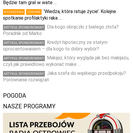
Będzie tam grał w wate …
’Wiedza, która ratuje życie’. Kolejne
WYDARZENIA
ZDROWIE
spotkanie profilaktyki raka …
Dla kogo obrączki z białego złota?
ARTYKUŁ SPONSOROWANY
Poradnik od Marko
Kredyt hipoteczny ze stałym
ARTYKUŁ SPONSOROWANY
oprocentowaniem – dla kogo to dobry wybór?
Makijaż, który wygląda jak bez makijażu,
ARTYKUŁ SPONSOROWANY
czyli jak prawidłowo wykonać make …
Jaka szafa do wąskiego przedpokoju?
ARTYKUŁ SPONSOROWANY
Porównanie rozwiązań
POGODA
NASZE PROGRAMY