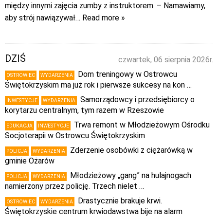
między innymi zajęcia zumby z instruktorem. – Namawiamy,
aby strój nawiązywał
… Read more »
DZIŚ
czwartek, 06 sierpnia 2026r.
Dom treningowy w Ostrowcu
OSTROWIEC
WYDARZENIA
Świętokrzyskim ma już rok i pierwsze sukcesy na kon …
Samorządowcy i przedsiębiorcy o
INWESTYCJE
WYDARZENIA
korytarzu centralnym, tym razem w Rzeszowie
Trwa remont w Młodzieżowym Ośrodku
EDUKACJA
INWESTYCJE
Socjoterapii w Ostrowcu Świętokrzyskim
Zderzenie osobówki z ciężarówką w
POLICJA
WYDARZENIA
gminie Ożarów
Młodzieżowy „gang” na hulajnogach
POLICJA
WYDARZENIA
namierzony przez policję. Trzech nielet …
Drastycznie brakuje krwi.
OSTROWIEC
WYDARZENIA
Świętokrzyskie centrum krwiodawstwa bije na alarm