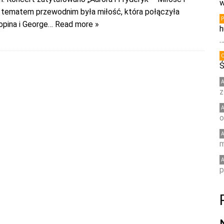
w
go tematem przewodnim była miłość, która połączyła
opina i George
… Read more »
h
Ś
z
o
m
p