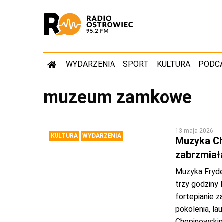
WYDARZENIA
SPORT
KULTURA
PODC
muzeum zamkowe
13 maja 2026
KULTURA
WYDARZENIA
Muzyka Ch
zabrzmia
Muzyka Fryde
trzy godziny
fortepianie 
pokolenia, la
Chopinowskim.