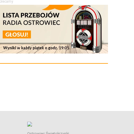
olecamy
Ostrowiec Świętokrzyski