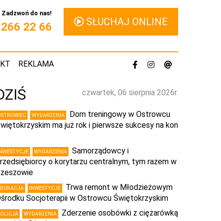
Zadzwoń do nas!
SŁUCHAJ ONLINE
1 266 22 66
AKT
REKLAMA
DZIŚ
czwartek, 06 sierpnia 2026r.
Dom treningowy w Ostrowcu
OSTROWIEC
WYDARZENIA
więtokrzyskim ma już rok i pierwsze sukcesy na kon
…
Samorządowcy i
INWESTYCJE
WYDARZENIA
rzedsiębiorcy o korytarzu centralnym, tym razem w
zeszowie
Trwa remont w Młodzieżowym
EDUKACJA
INWESTYCJE
środku Socjoterapii w Ostrowcu Świętokrzyskim
Zderzenie osobówki z ciężarówką
POLICJA
WYDARZENIA