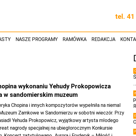
tel. 4
ASTY
NASZE PROGRAMY
RAMÓWKA
REDAKCJA
KONT
Ś
opina wykonaniu Yehudy Prokopowicza
ła w sandomierskim muzeum
p
ryka Chopina i innych kompozytorów wypełniła na niemal
R
 Muzeum Zamkowe w Sandomierzu w sobotni wieczór. Przy
zasiadł Yehuda Prokopowicz, wyjątkowy artysta młodego
O
ureat nagrody specjalnej na ubiegłorocznym Konkursie
 Koncert zatytułowano „Aurora i Fryderyk – Miłość i