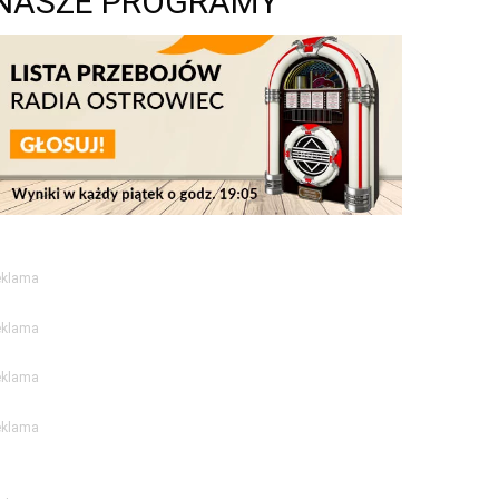
NASZE PROGRAMY
eklama
eklama
eklama
eklama