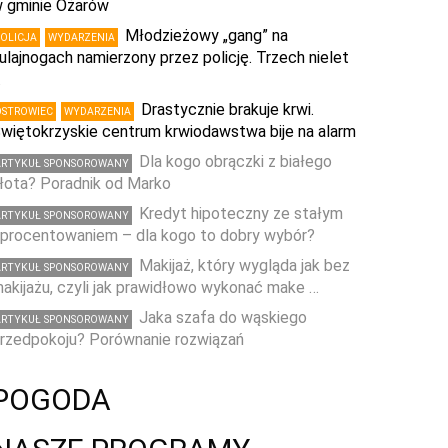
 gminie Ożarów
Młodzieżowy „gang” na
POLICJA
WYDARZENIA
ulajnogach namierzony przez policję. Trzech nielet
…
Drastycznie brakuje krwi.
OSTROWIEC
WYDARZENIA
więtokrzyskie centrum krwiodawstwa bije na alarm
Dla kogo obrączki z białego
ARTYKUŁ SPONSOROWANY
łota? Poradnik od Marko
Kredyt hipoteczny ze stałym
ARTYKUŁ SPONSOROWANY
procentowaniem – dla kogo to dobry wybór?
Makijaż, który wygląda jak bez
ARTYKUŁ SPONSOROWANY
akijażu, czyli jak prawidłowo wykonać make …
Jaka szafa do wąskiego
ARTYKUŁ SPONSOROWANY
rzedpokoju? Porównanie rozwiązań
POGODA