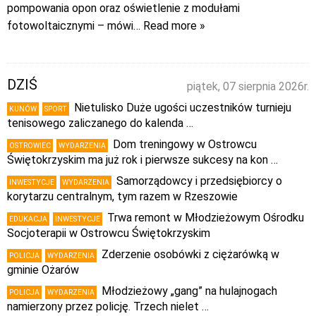
pompowania opon oraz oświetlenie z modułami
fotowoltaicznymi – mówi
… Read more »
DZIŚ
piątek, 07 sierpnia 2026r.
Nietulisko Duże ugości uczestników turnieju
KUNÓW
SPORT
tenisowego zaliczanego do kalenda …
Dom treningowy w Ostrowcu
OSTROWIEC
WYDARZENIA
Świętokrzyskim ma już rok i pierwsze sukcesy na kon …
Samorządowcy i przedsiębiorcy o
INWESTYCJE
WYDARZENIA
korytarzu centralnym, tym razem w Rzeszowie
Trwa remont w Młodzieżowym Ośrodku
EDUKACJA
INWESTYCJE
Socjoterapii w Ostrowcu Świętokrzyskim
Zderzenie osobówki z ciężarówką w
POLICJA
WYDARZENIA
gminie Ożarów
Młodzieżowy „gang” na hulajnogach
POLICJA
WYDARZENIA
namierzony przez policję. Trzech nielet …