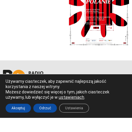
Używamy ciasteczek, aby zapewnić najlepszą jakość
korzystania z naszej witryny.
Ostrowiec Świętokrzyski
Możesz dowiedzieć się więcej o tym, jakich ciasteczek
Al. 3 Maja 17 (Galeria Łysica)
używamy, lub wyłączyć je w
ustawieniach
.
tel. 41 266 22 66
redakcja@radioostrowiec.pl
Akceptuj
Odrzuć
Ustawienia
© Wszelkie prawa zastrzeżone. Radio Ostrowiec 2026 Radio
Ostrowiec.
Stworzone z
w
pogstudio.pl