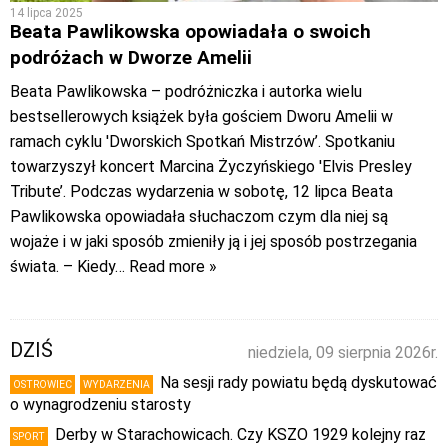
14 lipca 2025
Beata Pawlikowska opowiadała o swoich
podróżach w Dworze Amelii
Beata Pawlikowska – podróżniczka i autorka wielu
bestsellerowych książek była gościem Dworu Amelii w
ramach cyklu 'Dworskich Spotkań Mistrzów’. Spotkaniu
towarzyszył koncert Marcina Życzyńskiego 'Elvis Presley
Tribute’. Podczas wydarzenia w sobotę, 12 lipca Beata
Pawlikowska opowiadała słuchaczom czym dla niej są
wojaże i w jaki sposób zmieniły ją i jej sposób postrzegania
świata. – Kiedy
… Read more »
DZIŚ
niedziela, 09 sierpnia 2026r.
Na sesji rady powiatu będą dyskutować
OSTROWIEC
WYDARZENIA
o wynagrodzeniu starosty
Derby w Starachowicach. Czy KSZO 1929 kolejny raz
SPORT