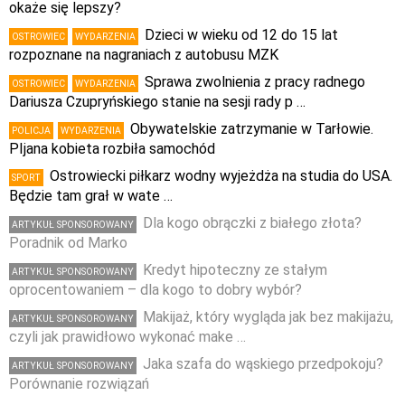
okaże się lepszy?
Dzieci w wieku od 12 do 15 lat
OSTROWIEC
WYDARZENIA
rozpoznane na nagraniach z autobusu MZK
Sprawa zwolnienia z pracy radnego
OSTROWIEC
WYDARZENIA
Dariusza Czupryńskiego stanie na sesji rady p …
Obywatelskie zatrzymanie w Tarłowie.
POLICJA
WYDARZENIA
PIjana kobieta rozbiła samochód
Ostrowiecki piłkarz wodny wyjeżdża na studia do USA.
SPORT
Będzie tam grał w wate …
Dla kogo obrączki z białego złota?
ARTYKUŁ SPONSOROWANY
Poradnik od Marko
Kredyt hipoteczny ze stałym
ARTYKUŁ SPONSOROWANY
oprocentowaniem – dla kogo to dobry wybór?
Makijaż, który wygląda jak bez makijażu,
ARTYKUŁ SPONSOROWANY
czyli jak prawidłowo wykonać make …
Jaka szafa do wąskiego przedpokoju?
ARTYKUŁ SPONSOROWANY
Porównanie rozwiązań