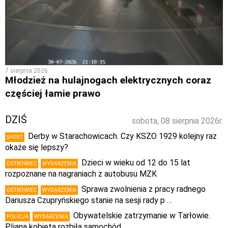
7 sierpnia 2026
Młodzież na hulajnogach elektrycznych coraz
częściej łamie prawo
DZIŚ
sobota, 08 sierpnia 2026r.
Derby w Starachowicach. Czy KSZO 1929 kolejny raz
SPORT
okaże się lepszy?
Dzieci w wieku od 12 do 15 lat
OSTROWIEC
WYDARZENIA
rozpoznane na nagraniach z autobusu MZK
Sprawa zwolnienia z pracy radnego
OSTROWIEC
WYDARZENIA
Dariusza Czupryńskiego stanie na sesji rady p …
Obywatelskie zatrzymanie w Tarłowie.
POLICJA
WYDARZENIA
PIjana kobieta rozbiła samochód