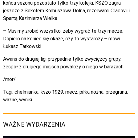
końca sezonu pozostało tylko trzy kolejki. KSZO zagra
jeszcze z Sokołem Kolbuszowa Dolna, rezerwami Cracovii i
Spartą Kazimierza Wielka.
– Musimy zrobić wszystko, żeby wygrać te trzy mecze.
Dopiero na koniec się okaże, czy to wystarczy – mówi
Łukasz Tarkowski.
Awans do drugiej ligi przypadnie tylko zwycięzcy grupy,
zespół z drugiego miejsca powalczy o niego w barażach.
/mor/
Tagi:
chelmianka
,
kszo 1929
,
mecz
,
piłka nożna
,
przegrana
,
wazne
,
wyniki
WAŻNE WYDARZENIA