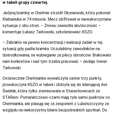
w tabeli grupy czwartej.
Jedyną bramkę w Chełmie strzelił Okoniewski, który pokonał
Klebaniuka w 74 minucie. Mecz obfitował w niewykorzystane
sytuacje z obu stron. – Znowu zawiodła skuteczność –
komentuje Łukasz Tarkowski, szkoleniowiec KSZO.
– Zabrakło na pewno koncentracji i realizacji zadań w tej
sytuacji gdy padła bramka. Uczulaliśmy zawodników na
dośrodkowania, na wybieganie za plecy obrońców. Brakowało
nam konkretów i nad tym trzeba pracować – dodaje trener
Tarkowski.
Ostatecznie Chełmianka wywalczyła cenne trzy punkty,
przeskoczyła KSZO w tabeli i zbliżyła się do liderującej Avii
Świdnik, która tylko zremisowała w Starachowicach ze
STARem. Pomarańczowo-czarni mają tyle samo punktów co
Chełmianka, ale plasują się za zespołem z Lubelszczyzny ze
względu na niekorzystny bilans bezpośrednich spotkań. Do