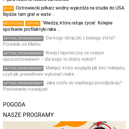
Ostrowiecki piłkarz wodny wyjeżdża na studia do USA.
SPORT
Będzie tam grał w wate …
’Wiedza, która ratuje życie’. Kolejne
WYDARZENIA
ZDROWIE
spotkanie profilaktyki raka …
Dla kogo obrączki z białego złota?
ARTYKUŁ SPONSOROWANY
Poradnik od Marko
Kredyt hipoteczny ze stałym
ARTYKUŁ SPONSOROWANY
oprocentowaniem – dla kogo to dobry wybór?
Makijaż, który wygląda jak bez makijażu,
ARTYKUŁ SPONSOROWANY
czyli jak prawidłowo wykonać make …
Jaka szafa do wąskiego przedpokoju?
ARTYKUŁ SPONSOROWANY
Porównanie rozwiązań
POGODA
NASZE PROGRAMY