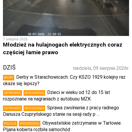
7 sierpnia 2026
Młodzież na hulajnogach elektrycznych coraz
częściej łamie prawo
DZIŚ
niedziela, 09 sierpnia 2026r.
Derby w Starachowicach. Czy KSZO 1929 kolejny raz
SPORT
okaże się lepszy?
Dzieci w wieku od 12 do 15 lat
OSTROWIEC
WYDARZENIA
rozpoznane na nagraniach z autobusu MZK
Sprawa zwolnienia z pracy radnego
OSTROWIEC
WYDARZENIA
Dariusza Czupryńskiego stanie na sesji rady p …
Obywatelskie zatrzymanie w Tarłowie.
POLICJA
WYDARZENIA
PIjana kobieta rozbiła samochód