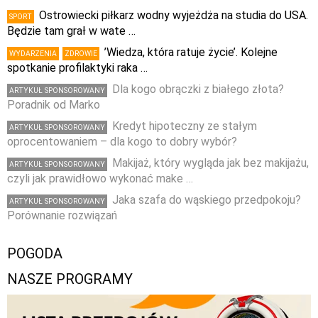
Ostrowiecki piłkarz wodny wyjeżdża na studia do USA.
SPORT
Będzie tam grał w wate …
’Wiedza, która ratuje życie’. Kolejne
WYDARZENIA
ZDROWIE
spotkanie profilaktyki raka …
Dla kogo obrączki z białego złota?
ARTYKUŁ SPONSOROWANY
Poradnik od Marko
Kredyt hipoteczny ze stałym
ARTYKUŁ SPONSOROWANY
oprocentowaniem – dla kogo to dobry wybór?
Makijaż, który wygląda jak bez makijażu,
ARTYKUŁ SPONSOROWANY
czyli jak prawidłowo wykonać make …
Jaka szafa do wąskiego przedpokoju?
ARTYKUŁ SPONSOROWANY
Porównanie rozwiązań
POGODA
NASZE PROGRAMY