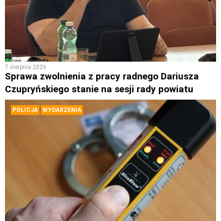
7 sierpnia 2026
Sprawa zwolnienia z pracy radnego Dariusza
Czupryńskiego stanie na sesji rady powiatu
POLICJA
WYDARZENIA