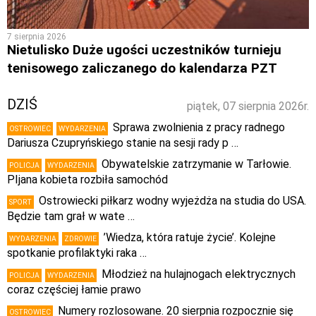
7 sierpnia 2026
Nietulisko Duże ugości uczestników turnieju
tenisowego zaliczanego do kalendarza PZT
DZIŚ
piątek, 07 sierpnia 2026r.
Sprawa zwolnienia z pracy radnego
OSTROWIEC
WYDARZENIA
Dariusza Czupryńskiego stanie na sesji rady p …
Obywatelskie zatrzymanie w Tarłowie.
POLICJA
WYDARZENIA
PIjana kobieta rozbiła samochód
Ostrowiecki piłkarz wodny wyjeżdża na studia do USA.
SPORT
Będzie tam grał w wate …
’Wiedza, która ratuje życie’. Kolejne
WYDARZENIA
ZDROWIE
spotkanie profilaktyki raka …
Młodzież na hulajnogach elektrycznych
POLICJA
WYDARZENIA
coraz częściej łamie prawo
Numery rozlosowane. 20 sierpnia rozpocznie się
OSTROWIEC