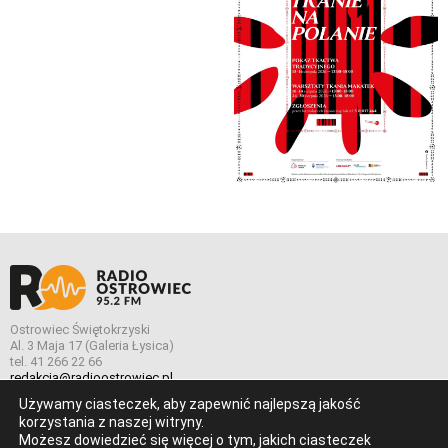
Ostrowiec Świętokrzyski
Al. 3 Maja 17 (Galeria Łysica)
tel. 41 266 22 66
redakcja@radioostrowiec.pl
Używamy ciasteczek, aby zapewnić najlepszą jakość
korzystania z naszej witryny.
Możesz dowiedzieć się więcej o tym, jakich ciasteczek
© Wszelkie prawa zastrzeżone. Radio Ostrowiec 2026 Radio