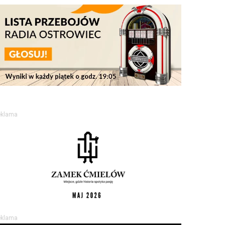
eklama
eklama