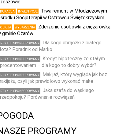
zeszowie
Trwa remont w Młodzieżowym
EDUKACJA
INWESTYCJE
środku Socjoterapii w Ostrowcu Świętokrzyskim
Zderzenie osobówki z ciężarówką
POLICJA
WYDARZENIA
 gminie Ożarów
Dla kogo obrączki z białego
ARTYKUŁ SPONSOROWANY
łota? Poradnik od Marko
Kredyt hipoteczny ze stałym
ARTYKUŁ SPONSOROWANY
procentowaniem – dla kogo to dobry wybór?
Makijaż, który wygląda jak bez
ARTYKUŁ SPONSOROWANY
akijażu, czyli jak prawidłowo wykonać make …
Jaka szafa do wąskiego
ARTYKUŁ SPONSOROWANY
rzedpokoju? Porównanie rozwiązań
POGODA
NASZE PROGRAMY