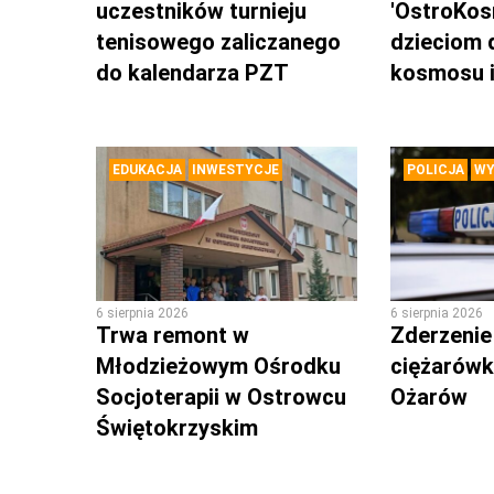
uczestników turnieju
'OstroKos
tenisowego zaliczanego
dzieciom 
do kalendarza PZT
kosmosu i
EDUKACJA
INWESTYCJE
POLICJA
WY
6 sierpnia 2026
6 sierpnia 2026
Trwa remont w
Zderzenie
Młodzieżowym Ośrodku
ciężarówk
Socjoterapii w Ostrowcu
Ożarów
Świętokrzyskim