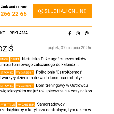
Zadzwoń do nas!
SŁUCHAJ ONLINE
1 266 22 66
AKT
REKLAMA
DZIŚ
piątek, 07 sierpnia 2026r.
Nietulisko Duże ugości uczestników
KUNÓW
SPORT
urnieju tenisowego zaliczanego do kalenda …
Półkolonie 'OstroKosmos’
OSTROWIEC
WYDARZENIA
tworzyły dzieciom drzwi do kosmosu i robotyki
Dom treningowy w Ostrowcu
OSTROWIEC
WYDARZENIA
więtokrzyskim ma już rok i pierwsze sukcesy na kon
…
Samorządowcy i
INWESTYCJE
WYDARZENIA
rzedsiębiorcy o korytarzu centralnym, tym razem w