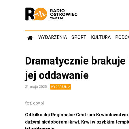
WYDARZENIA
SPORT
KULTURA
PODC
Dramatycznie brakuje 
jej oddawanie
21 maja 2025
WYDARZENIA
fot. gov.pl
Od kilku dni Regionalne Centrum Krwiodawstwa i
dużymi niedoborami krwi. Krwi w szybkim tempi