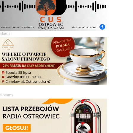
eklama
olecamy