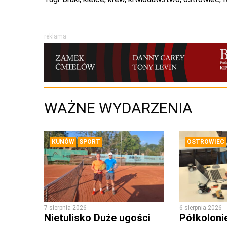
reklama
WAŻNE WYDARZENIA
KUNÓW
SPORT
OSTROWIEC
7 sierpnia 2026
6 sierpnia 2026
Nietulisko Duże ugości
Półkoloni