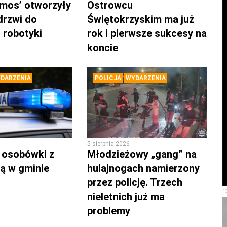
mos’ otworzyły
Ostrowcu
drzwi do
Świętokrzyskim ma już
 robotyki
rok i pierwsze sukcesy na
koncie
DARZENIA
POLICJA
WYDARZENIA
5 sierpnia 2026
 osobówki z
Młodzieżowy „gang” na
ą w gminie
hulajnogach namierzony
przez policję. Trzech
r
nieletnich już ma
problemy