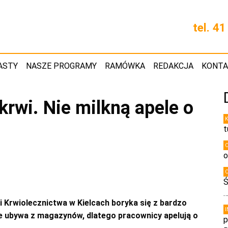
tel. 4
ASTY
NASZE PROGRAMY
RAMÓWKA
REDAKCJA
KONT
krwi. Nie milkną apele o
t
o
Ś
 Krwiolecznictwa w Kielcach boryka się z bardzo
e ubywa z magazynów, dlatego pracownicy apelują o
p