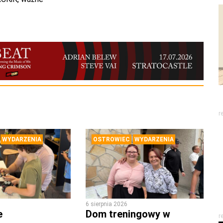
r
WYDARZENIA
OSTROWIEC
WYDARZENIA
6 sierpnia 2026
e
Dom treningowy w
r