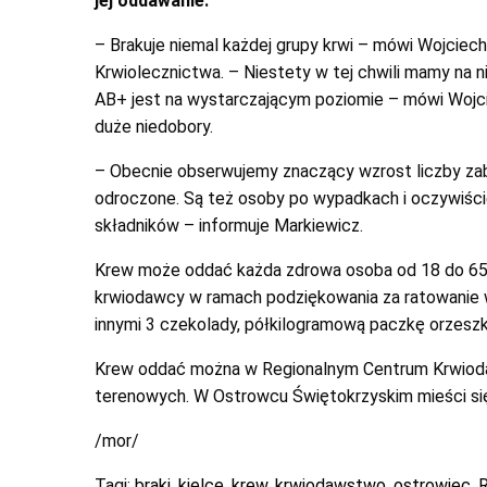
jej oddawanie.
– Brakuje niemal każdej grupy krwi – mówi Wojcie
Krwiolecznictwa. – Niestety w tej chwili mamy na ni
AB+ jest na wystarczającym poziomie – mówi Wojc
duże niedobory.
– Obecnie obserwujemy znaczący wzrost liczby zabi
odroczone. Są też osoby po wypadkach i oczywiście p
składników – informuje Markiewicz.
Krew może oddać każda zdrowa osoba od 18 do 65 ro
krwiodawcy w ramach podziękowania za ratowanie 
innymi 3 czekolady, półkilogramową paczkę orzesz
Krew oddać można w Regionalnym Centrum Krwiodaw
terenowych. W Ostrowcu Świętokrzyskim mieści się 
/mor/
Tagi:
braki
,
kielce
,
krew
,
krwiodawstwo
,
ostrowiec
,