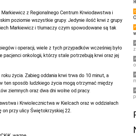
R
ch Markiewicz z Regionalnego Centrum Krwiodawstwa i
O
skim poziomie wszystkie grupy. Jedynie ilość krwi z grupy
iech Markiewicz i tłumaczy czym spowodowane są tak
w
egów i operacji, wiele z tych przypadków wcześniej było
z
acjenci onkologii, którzy stale potrzebują krwi oraz jej
o
ku życia. Zabieg oddania krwi trwa do 10 minut, a
m
w ten sposób ludzkiego życia mogą otrzymać między
ków ziemnych oraz dwa dni wolne od pracy.
p
stwa i Krwiolecznictwa w Kielcach oraz w oddziałach
on przy ulicy Świętokrzyskiej 22.
RCKiK
,
wazne