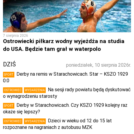
7 sierpnia 2026
Ostrowiecki piłkarz wodny wyjeżdża na studia
do USA. Będzie tam grał w waterpolo
DZIŚ
poniedziałek, 10 sierpnia 2026r.
Derby na remis w Starachowicach. Star – KSZO 1929
SPORT
0:0
Na sesji rady powiatu będą dyskutować
OSTROWIEC
WYDARZENIA
o wynagrodzeniu starosty
Derby w Starachowicach. Czy KSZO 1929 kolejny raz
SPORT
okaże się lepszy?
Dzieci w wieku od 12 do 15 lat
OSTROWIEC
WYDARZENIA
rozpoznane na nagraniach z autobusu MZK