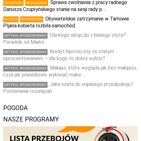
Sprawa zwolnienia z pracy radnego
OSTROWIEC
WYDARZENIA
Dariusza Czupryńskiego stanie na sesji rady p …
Obywatelskie zatrzymanie w Tarłowie.
POLICJA
WYDARZENIA
PIjana kobieta rozbiła samochód
Dla kogo obrączki z białego złota?
ARTYKUŁ SPONSOROWANY
Poradnik od Marko
Kredyt hipoteczny ze stałym
ARTYKUŁ SPONSOROWANY
oprocentowaniem – dla kogo to dobry wybór?
Makijaż, który wygląda jak bez makijażu,
ARTYKUŁ SPONSOROWANY
czyli jak prawidłowo wykonać make …
Jaka szafa do wąskiego przedpokoju?
ARTYKUŁ SPONSOROWANY
Porównanie rozwiązań
POGODA
NASZE PROGRAMY