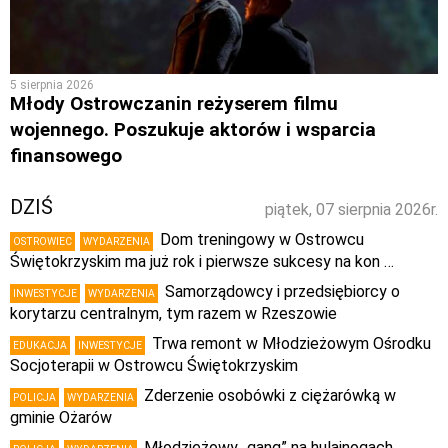
5 sierpnia 2026
Młody Ostrowczanin reżyserem filmu
wojennego. Poszukuje aktorów i wsparcia
finansowego
DZIŚ
piątek, 07 sierpnia 2026r.
Dom treningowy w Ostrowcu
OSTROWIEC
WYDARZENIA
Świętokrzyskim ma już rok i pierwsze sukcesy na kon …
Samorządowcy i przedsiębiorcy o
INWESTYCJE
WYDARZENIA
korytarzu centralnym, tym razem w Rzeszowie
Trwa remont w Młodzieżowym Ośrodku
EDUKACJA
INWESTYCJE
Socjoterapii w Ostrowcu Świętokrzyskim
Zderzenie osobówki z ciężarówką w
POLICJA
WYDARZENIA
gminie Ożarów
Młodzieżowy „gang” na hulajnogach