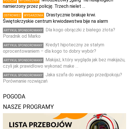
POLICJA
WYDARZENIA
namierzony przez policję. Trzech nielet …
Drastycznie brakuje krwi.
OSTROWIEC
WYDARZENIA
Świętokrzyskie centrum krwiodawstwa bije na alarm
Dla kogo obrączki z białego złota?
ARTYKUŁ SPONSOROWANY
Poradnik od Marko
Kredyt hipoteczny ze stałym
ARTYKUŁ SPONSOROWANY
oprocentowaniem – dla kogo to dobry wybór?
Makijaż, który wygląda jak bez makijażu,
ARTYKUŁ SPONSOROWANY
czyli jak prawidłowo wykonać make …
Jaka szafa do wąskiego przedpokoju?
ARTYKUŁ SPONSOROWANY
Porównanie rozwiązań
POGODA
NASZE PROGRAMY