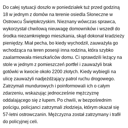
Do całej sytuacji doszło w poniedziałek tuż przed godziną
18 w jednym z domów na terenie osiedla Słoneczne w
Ostrowcu Świętokrzyskim. Nieznany wówczas sprawca,
wykorzystał chwilową nieuwagę domowników i wszedł do
środka niezamkniętego mieszkania, skąd dokonał kradzieży
pieniędzy. Miał pecha, bo kiedy wychodził, zauważyła go
wchodząca na teren posesji inna rodzina, która szybko
zaalarmowała mieszkańców domu. Ci sprawdzili leżący na
stole w jednym z pomieszczeń portfel i zauważyli brak
gotówki w kwocie około 2200 złotych. Kiedy wybiegli na
ulicę zauważyli nadjeżdżający patrol ruchu drogowego.
Zatrzymali mundurowych i poinformowali ich o całym
zdarzeniu, wskazując jednocześnie mężczyznę
oddalającego się z łupem. Po chwili, w bezpośrednim
pościgu, policjanci zatrzymali złodzieja, którym okazał się
57-letni ostrowczanin. Mężczyzna został zatrzymany i trafił
do policyjnej celi.