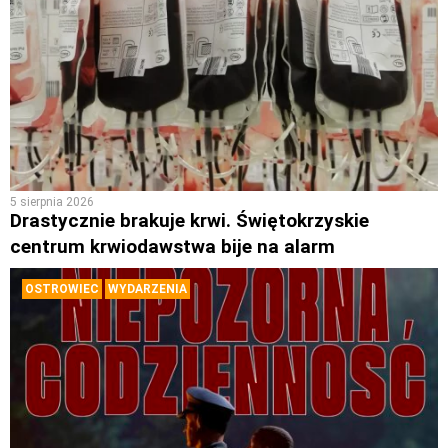
5 sierpnia 2026
Drastycznie brakuje krwi. Świętokrzyskie
centrum krwiodawstwa bije na alarm
OSTROWIEC
WYDARZENIA