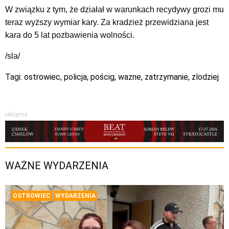
W związku z tym, że działał w warunkach recydywy grozi mu
teraz wyższy wymiar kary. Za kradzież przewidziana jest
kara do 5 lat pozbawienia wolności.
/sla/
Tagi:
ostrowiec
,
policja
,
pościg
,
wazne
,
zatrzymanie
,
zlodziej
reklama
WAŻNE WYDARZENIA
OSTROWIEC
WYDARZENIA