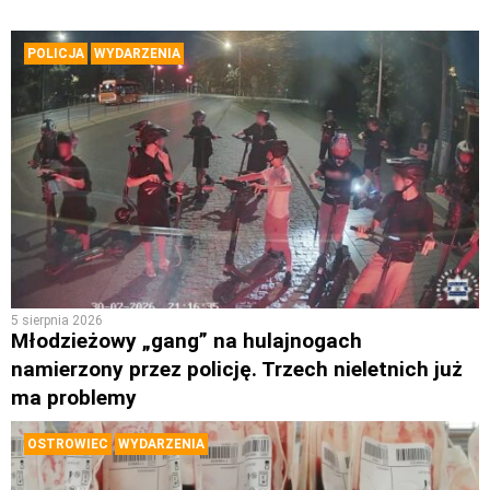
POLICJA
WYDARZENIA
5 sierpnia 2026
Młodzieżowy „gang” na hulajnogach
namierzony przez policję. Trzech nieletnich już
ma problemy
OSTROWIEC
WYDARZENIA