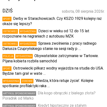
DZIŚ
sobota, 08 sierpnia 2026r.
Derby w Starachowicach. Czy KSZO 1929 kolejny raz
SPORT
okaże się lepszy?
Dzieci w wieku od 12 do 15 lat
OSTROWIEC
WYDARZENIA
rozpoznane na nagraniach z autobusu MZK
Sprawa zwolnienia z pracy radnego
OSTROWIEC
WYDARZENIA
Dariusza Czupryńskiego stanie na sesji rady p …
Obywatelskie zatrzymanie w Tarłowie.
POLICJA
WYDARZENIA
PIjana kobieta rozbiła samochód
Ostrowiecki piłkarz wodny wyjeżdża na studia do USA.
SPORT
Będzie tam grał w wate …
’Wiedza, która ratuje życie’. Kolejne
WYDARZENIA
ZDROWIE
spotkanie profilaktyki raka …
Dla kogo obrączki z białego złota?
ARTYKUŁ SPONSOROWANY
Poradnik od Marko
Kredyt hipoteczny ze stałym
ARTYKUŁ SPONSOROWANY