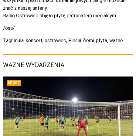
wszystkich platformach streamingowych. Single możecie
znać z naszej anteny.
Radio Ostrowiec objęło płytę patronatem medialnym.
/osa/
Tagi:
inula
,
koncert
,
ostrowiec
,
Pieśni Ziemi
,
płyta
,
wazne
WAŻNE WYDARZENIA
SPORT