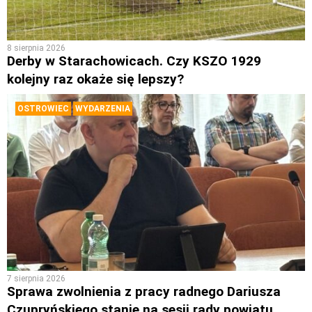
8 sierpnia 2026
Derby w Starachowicach. Czy KSZO 1929
kolejny raz okaże się lepszy?
OSTROWIEC
WYDARZENIA
7 sierpnia 2026
Sprawa zwolnienia z pracy radnego Dariusza
Czupryńskiego stanie na sesji rady powiatu