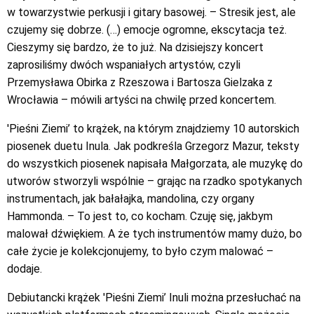
w towarzystwie perkusji i gitary basowej. – Stresik jest, ale
czujemy się dobrze. (…) emocje ogromne, ekscytacja też.
Cieszymy się bardzo, że to już. Na dzisiejszy koncert
zaprosiliśmy dwóch wspaniałych artystów, czyli
Przemysława Obirka z Rzeszowa i Bartosza Gielzaka z
Wrocławia – mówili artyści na chwilę przed koncertem.
'Pieśni Ziemi’ to krążek, na którym znajdziemy 10 autorskich
piosenek duetu Inula. Jak podkreśla Grzegorz Mazur, teksty
do wszystkich piosenek napisała Małgorzata, ale muzykę do
utworów stworzyli wspólnie – grając na rzadko spotykanych
instrumentach, jak bałałajka, mandolina, czy organy
Hammonda. – To jest to, co kocham. Czuję się, jakbym
malował dźwiękiem. A że tych instrumentów mamy dużo, bo
całe życie je kolekcjonujemy, to było czym malować –
dodaje.
Debiutancki krążek 'Pieśni Ziemi’ Inuli można przesłuchać na