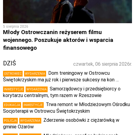
5 sierpnia 2026
Młody Ostrowczanin reżyserem filmu
wojennego. Poszukuje aktorów i wsparcia
finansowego
DZIŚ
czwartek, 06 sierpnia 2026r.
Dom treningowy w Ostrowcu
OSTROWIEC
WYDARZENIA
Świętokrzyskim ma już rok i pierwsze sukcesy na kon …
Samorządowcy i przedsiębiorcy o
INWESTYCJE
WYDARZENIA
korytarzu centralnym, tym razem w Rzeszowie
Trwa remont w Młodzieżowym Ośrodku
EDUKACJA
INWESTYCJE
Socjoterapii w Ostrowcu Świętokrzyskim
Zderzenie osobówki z ciężarówką w
POLICJA
WYDARZENIA
gminie Ożarów