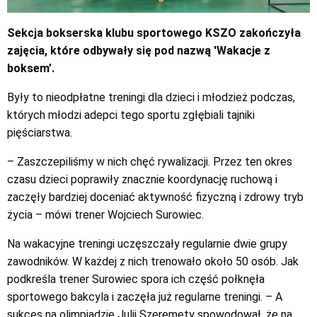
Sekcja bokserska klubu sportowego KSZO zakończyła
zajęcia, które odbywały się pod nazwą 'Wakacje z
boksem’.
Były to nieodpłatne treningi dla dzieci i młodzież podczas,
których młodzi adepci tego sportu zgłębiali tajniki
pięściarstwa.
– Zaszczepiliśmy w nich chęć rywalizacji. Przez ten okres
czasu dzieci poprawiły znacznie koordynację ruchową i
zaczęły bardziej doceniać aktywność fizyczną i zdrowy tryb
życia – mówi trener Wojciech Surowiec.
Na wakacyjne treningi uczęszczały regularnie dwie grupy
zawodników. W każdej z nich trenowało około 50 osób. Jak
podkreśla trener Surowiec spora ich część połknęła
sportowego bakcyla i zaczęła już regularne treningi. – A
sukces na olimpiadzie Julii Szeremety spowodował, że na