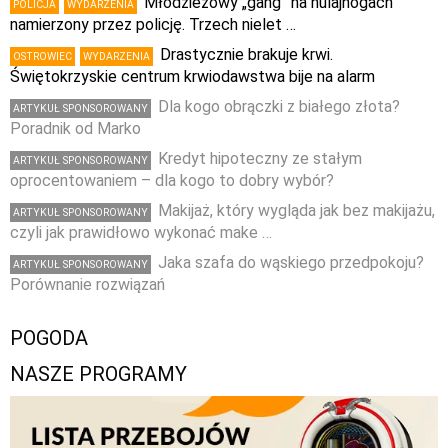
Młodzieżowy „gang” na hulajnogach
POLICJA
WYDARZENIA
namierzony przez policję. Trzech nielet …
Drastycznie brakuje krwi.
OSTROWIEC
WYDARZENIA
Świętokrzyskie centrum krwiodawstwa bije na alarm
Dla kogo obrączki z białego złota?
ARTYKUŁ SPONSOROWANY
Poradnik od Marko
Kredyt hipoteczny ze stałym
ARTYKUŁ SPONSOROWANY
oprocentowaniem – dla kogo to dobry wybór?
Makijaż, który wygląda jak bez makijażu,
ARTYKUŁ SPONSOROWANY
czyli jak prawidłowo wykonać make …
Jaka szafa do wąskiego przedpokoju?
ARTYKUŁ SPONSOROWANY
Porównanie rozwiązań
POGODA
NASZE PROGRAMY