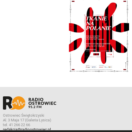
Ostrowiec Świętokrzyski
Al. 3 Maja 17 (Galeria Łysica)
tel. 41 266 22 66
redakcja@radioostrowiec.pl