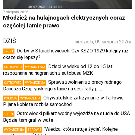
7 sierpnia 2026
Młodzież na hulajnogach elektrycznych coraz
częściej łamie prawo
DZIŚ
niedziela, 09 sierpnia 2026r.
Derby w Starachowicach. Czy KSZO 1929 kolejny raz
SPORT
okaże się lepszy?
Dzieci w wieku od 12 do 15 lat
OSTROWIEC
WYDARZENIA
rozpoznane na nagraniach z autobusu MZK
Sprawa zwolnienia z pracy radnego
OSTROWIEC
WYDARZENIA
Dariusza Czupryńskiego stanie na sesji rady p …
Obywatelskie zatrzymanie w Tarłowie.
POLICJA
WYDARZENIA
PIjana kobieta rozbiła samochód
Ostrowiecki piłkarz wodny wyjeżdża na studia do USA.
SPORT
Będzie tam grał w wate …
’Wiedza, która ratuje życie’. Kolejne
WYDARZENIA
ZDROWIE