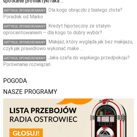
spotkanie profilaktyki raka …
Dla kogo obrączki z białego złota?
ARTYKUŁ SPONSOROWANY
Poradnik od Marko
Kredyt hipoteczny ze stałym
ARTYKUŁ SPONSOROWANY
oprocentowaniem – dla kogo to dobry wybór?
Makijaż, który wygląda jak bez makijażu,
ARTYKUŁ SPONSOROWANY
czyli jak prawidłowo wykonać make …
Jaka szafa do wąskiego przedpokoju?
ARTYKUŁ SPONSOROWANY
Porównanie rozwiązań
POGODA
NASZE PROGRAMY