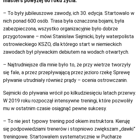
masters powyżej 60 roku życia.
– To były jubileuszowe zawody, ich 30. edycja. Startowało w
nich ponad 600 osób. Trasa była oznaczona bojami, była
zabezpieczona, wszystko organizacyjnie było dobrze
przygotowane – mówi Stanisław Sejmicki, były waterpolista
ostrowieckiego KSZO, dla którego start w niemieckich
zawodach był pływackim debiutem na wodach otwartych.
– Najtrudniejsze dla mnie było to, że przy wietrze tworzyły
się fale, a przez przepływającą przez jezioro rzekę Sprewę
pływanie utrudniały również prądy – ocenia ostrowczanin.
Sejmicki do pływania wrócił po kilkudziesięciu latach przerwy.
W 2019 roku rozpoczął intensywne treningi, które pozwoliły
mu w ostatnim czasie osiągnąć pewne sukcesy.
– To nie jest typowy trening pod okiem instruktora. Kieruję
się podpowiedziami trenerów i stopniowo zwiększam „dawki”
treningowe. Startowałem systematycznie w Pucharze