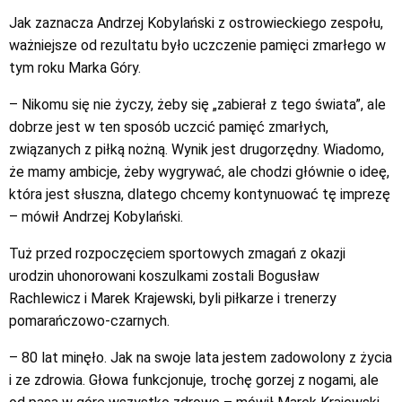
Jak zaznacza Andrzej Kobylański z ostrowieckiego zespołu,
ważniejsze od rezultatu było uczczenie pamięci zmarłego w
tym roku Marka Góry.
– Nikomu się nie życzy, żeby się „zabierał z tego świata”, ale
dobrze jest w ten sposób uczcić pamięć zmarłych,
związanych z piłką nożną. Wynik jest drugorzędny. Wiadomo,
że mamy ambicje, żeby wygrywać, ale chodzi głównie o ideę,
która jest słuszna, dlatego chcemy kontynuować tę imprezę
– mówił Andrzej Kobylański.
Tuż przed rozpoczęciem sportowych zmagań z okazji
urodzin uhonorowani koszulkami zostali Bogusław
Rachlewicz i Marek Krajewski, byli piłkarze i trenerzy
pomarańczowo-czarnych.
– 80 lat minęło. Jak na swoje lata jestem zadowolony z życia
i ze zdrowia. Głowa funkcjonuje, trochę gorzej z nogami, ale