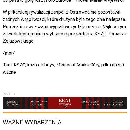
od pasa w górę wszystko zdrowe – mówił Marek Krajewski.
W piłkarskiej rywalizacji zespół z Ostrowca nie pozostawił
żadnych wątpliwości, która drużyna była tego dnia najlepsza.
Pomarańczowo-czarni wygrali wszystkie mecze. Najlepszym
zawodnikiem turnieju wybrano reprezentanta KSZO Tomasza
Żelazowskiego.
/mor/
Tagi:
KSZO
,
kszo oldboys
,
Memoriał Marka Góry
,
piłka nożna
,
wazne
reklama
WAŻNE WYDARZENIA