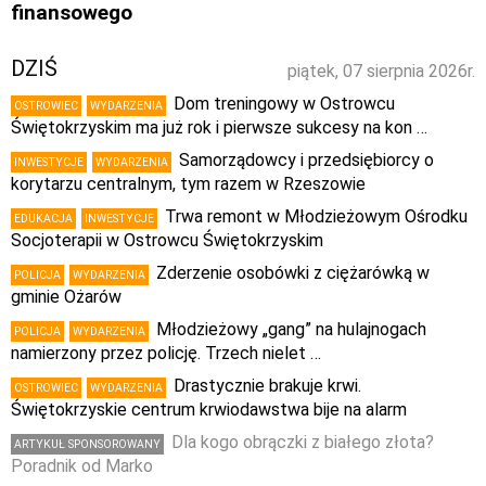
finansowego
DZIŚ
piątek, 07 sierpnia 2026r.
Dom treningowy w Ostrowcu
OSTROWIEC
WYDARZENIA
Świętokrzyskim ma już rok i pierwsze sukcesy na kon …
Samorządowcy i przedsiębiorcy o
INWESTYCJE
WYDARZENIA
korytarzu centralnym, tym razem w Rzeszowie
Trwa remont w Młodzieżowym Ośrodku
EDUKACJA
INWESTYCJE
Socjoterapii w Ostrowcu Świętokrzyskim
Zderzenie osobówki z ciężarówką w
POLICJA
WYDARZENIA
gminie Ożarów
Młodzieżowy „gang” na hulajnogach
POLICJA
WYDARZENIA
namierzony przez policję. Trzech nielet …
Drastycznie brakuje krwi.
OSTROWIEC
WYDARZENIA
Świętokrzyskie centrum krwiodawstwa bije na alarm
Dla kogo obrączki z białego złota?
ARTYKUŁ SPONSOROWANY
Poradnik od Marko