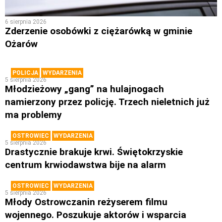
6 sierpnia 2026
Zderzenie osobówki z ciężarówką w gminie
Ożarów
POLICJA
WYDARZENIA
5 sierpnia 2026
Młodzieżowy „gang” na hulajnogach
namierzony przez policję. Trzech nieletnich już
ma problemy
OSTROWIEC
WYDARZENIA
5 sierpnia 2026
Drastycznie brakuje krwi. Świętokrzyskie
centrum krwiodawstwa bije na alarm
OSTROWIEC
WYDARZENIA
5 sierpnia 2026
Młody Ostrowczanin reżyserem filmu
wojennego. Poszukuje aktorów i wsparcia