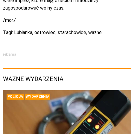
wiele imprez, które mają dzieciom i młodzieży
zagospodarować wolny czas.
/mor./
Tagi:
Lubianka
,
ostrowiec
,
starachowice
,
wazne
reklama
WAŻNE WYDARZENIA
POLICJA
WYDARZENIA