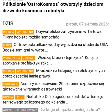
Półkolonie 'OstroKosmos’ otworzyły dzieciom
drzwi do kosmosu i robotyki
DZIŚ
piątek, 07 sierpnia 2026r.
Obywatelskie zatrzymanie w Tarłowie.
POLICJA
WYDARZENIA
PIjana kobieta rozbiła samochód
Ostrowiecki piłkarz wodny wyjeżdża na studia do USA.
SPORT
Będzie tam grał w wate …
’Wiedza, która ratuje życie’. Kolejne
WYDARZENIA
ZDROWIE
spotkanie profilaktyki raka …
Młodzież na hulajnogach elektrycznych
POLICJA
WYDARZENIA
coraz częściej łamie prawo
Numery rozlosowane. 20 sierpnia rozpocznie się
OSTROWIEC
głosowanie w ramach ostrowiecki …
Nietulisko Duże ugości uczestników turnieju
KUNÓW
SPORT
tenisowego zaliczanego do kalenda …
Dla kogo obrączki z białego złota?
ARTYKUŁ SPONSOROWANY