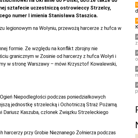
tiuchnówki na Ukrainie do Polski, dotrze także do
nej sztafecie uczestniczą ostrowieccy Strzelcy,
d
cego numer I imienia Stanisława Staszica.
K
rzu legionowym na Wołyniu, przewożą harcerze z hufca w
z
nej formie. Ze względu na konflikt zbrojny nie
jściu granicznym w Zosinie od harcerzy z hufca Wołyń i
o
iemy w stronę Warszawy – mówi Krzysztof Kowalewski,
m
p
 Ogień Niepodległości podczas poniedziałkowych
jszą jednostkę strzelecką i Ochotniczą Straż Pożarną.
i Dariusz Kaszuba, członek Związku Strzeleckiego
ich harcerzy przy Grobie Nieznanego Żołnierza podczas