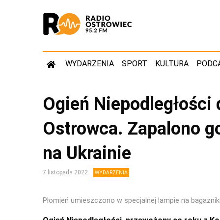
WYDARZENIA
SPORT
KULTURA
PODC
Ogień Niepodległości 
Ostrowca. Zapalono g
na Ukrainie
7 listopada 2022
WYDARZENIA
Płomień umieszczono w specjalnej lampie na bagażnik