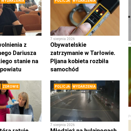
WYDARZENIA
POLICJA
WYDARZENIA
7 sierpnia 2026
olnienia z
Obywatelskie
r
nego Dariusza
zatrzymanie w Tarłowie.
iego stanie na
PIjana kobieta rozbiła
 powiatu
samochód
ZDROWIE
POLICJA
WYDARZENIA
P
7 sierpnia 2026
tóra ratuje
Młodzież na hulajnogach