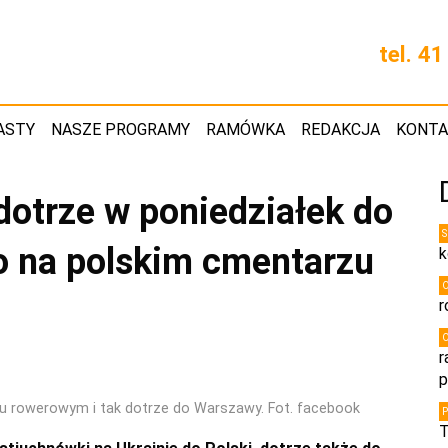
tel. 4
ASTY
NASZE PROGRAMY
RAMÓWKA
REDAKCJA
KONT
dotrze w poniedziałek do
o na polskim cmentarzu
k
r
r
p
u rowerowym i tak dotrze do Warszawy. Fot. facebook
T