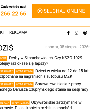
Zadzwoń do nas!
SŁUCHAJ ONLINE
1 266 22 66
AKT
REKLAMA
DZIŚ
sobota, 08 sierpnia 2026r.
Derby w Starachowicach. Czy KSZO 1929
SPORT
olejny raz okaże się lepszy?
Dzieci w wieku od 12 do 15 lat
OSTROWIEC
WYDARZENIA
ozpoznane na nagraniach z autobusu MZK
Sprawa zwolnienia z pracy
OSTROWIEC
WYDARZENIA
adnego Dariusza Czupryńskiego stanie na sesji rady
 …
Obywatelskie zatrzymanie w
POLICJA
WYDARZENIA
arłowie. PIjana kobieta rozbiła samochód