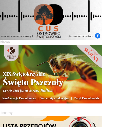
eklama
olecamy