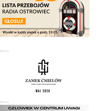
eklama
eklama