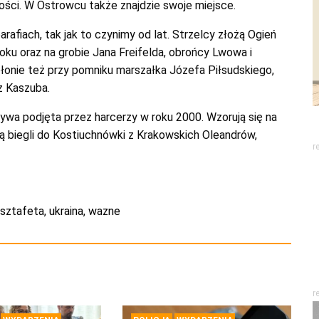
łości. W Ostrowcu także znajdzie swoje miejsce.
afiach, tak jak to czynimy od lat. Strzelcy złożą Ogień
oku oraz na grobie Jana Freifelda, obrońcy Lwowa i
płonie też przy pomniku marszałka Józefa Piłsudskiego,
z Kaszuba.
ywa podjęta przez harcerzy w roku 2000. Wzorują się na
ą biegli do Kostiuchnówki z Krakowskich Oleandrów,
r
sztafeta
,
ukraina
,
wazne
r