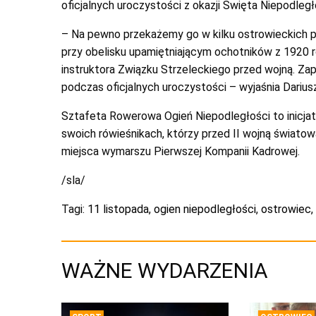
oficjalnych uroczystości z okazji Święta Niepodleg
– Na pewno przekażemy go w kilku ostrowieckich par
przy obelisku upamiętniającym ochotników z 1920 r
instruktora Związku Strzeleckiego przed wojną. Za
podczas oficjalnych uroczystości –
wyjaśnia Darius
Sztafeta Rowerowa Ogień Niepodległości to inicjat
swoich rówieśnikach, którzy przed II wojną światow
miejsca wymarszu Pierwszej Kompanii Kadrowej.
/sla/
Tagi:
11 listopada
,
ogien niepodległości
,
ostrowiec
,
WAŻNE WYDARZENIA