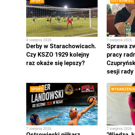
SPORT
OSTROWIEC
8 sierpnia 2026
7 sierpnia 2026
Derby w Starachowicach.
Sprawa zw
Czy KSZO 1929 kolejny
pracy rad
raz okaże się lepszy?
Czupryńsk
sesji rady
SPORT
WYDARZENIA
7 sierpnia 2026
7 sierpnia 2026
Ostrowiecki piłkarz
’Wiedza, k