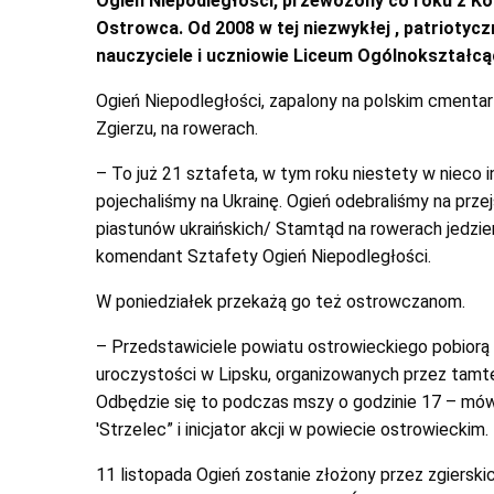
Ogień Niepodległości, przewożony co roku z Kos
Ostrowca. Od 2008 w tej niezwykłej , patriotycz
nauczyciele i uczniowie Liceum Ogólnokształcą
Ogień Niepodległości, zapalony na polskim cmenta
Zgierzu, na rowerach.
– To już 21 sztafeta, w tym roku niestety w nieco in
pojechaliśmy na Ukrainę. Ogień odebraliśmy na prze
piastunów ukraińskich/ Stamtąd na rowerach jedz
komendant Sztafety Ogień Niepodległości.
W poniedziałek przekażą go też ostrowczanom.
– Przedstawiciele powiatu ostrowieckiego pobiorą
uroczystości w Lipsku, organizowanych przez tamte
Odbędzie się to podczas mszy o godzinie 17 – mów
'Strzelec” i inicjator akcji w powiecie ostrowieckim.
11 listopada Ogień zostanie złożony przez zgiersk