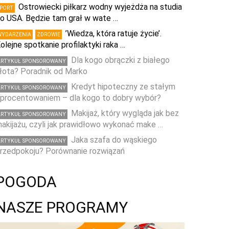
Ostrowiecki piłkarz wodny wyjeżdża na studia
SPORT
o USA. Będzie tam grał w wate …
’Wiedza, która ratuje życie’.
WYDARZENIA
ZDROWIE
olejne spotkanie profilaktyki raka …
Dla kogo obrączki z białego
ARTYKUŁ SPONSOROWANY
łota? Poradnik od Marko
Kredyt hipoteczny ze stałym
ARTYKUŁ SPONSOROWANY
procentowaniem – dla kogo to dobry wybór?
Makijaż, który wygląda jak bez
ARTYKUŁ SPONSOROWANY
akijażu, czyli jak prawidłowo wykonać make …
Jaka szafa do wąskiego
ARTYKUŁ SPONSOROWANY
rzedpokoju? Porównanie rozwiązań
POGODA
NASZE PROGRAMY