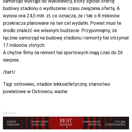
samorząd wystąpi do wykonawcy, który zgłosił ofertę
budowy stadionu o wydłużenie czasu związania ofertą. A
wynosi ona 24,5 mln. zł, co oznacza, że i tak o 8 milionów
przekracza planowane na ten cel wydatki. Powiat musi te
środki znaleźć we własnym budżecie. Przypomnijmy, że
łącznie samorząd na budowę stadionu i remonty hal otrzymał
17 milionów złotych.
A chętne firmy na remont hal sportowych mają czas do 26
sierpnia.
/bart/
Tagi:
ostrowiec
,
stadion lekkoatletyczny
,
starostwo
powiatowe w Ostrowcu
,
wazne
reklama