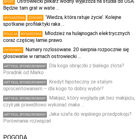
Ostrowiecki piłkarz wodny wyjeżdża na studia do USA.
SPORT
Będzie tam grał w wate …
’Wiedza, która ratuje życie’. Kolejne
WYDARZENIA
ZDROWIE
spotkanie profilaktyki raka …
Młodzież na hulajnogach elektrycznych
POLICJA
WYDARZENIA
coraz częściej łamie prawo
Numery rozlosowane. 20 sierpnia rozpocznie się
OSTROWIEC
głosowanie w ramach ostrowiecki …
Dla kogo obrączki z białego złota?
ARTYKUŁ SPONSOROWANY
Poradnik od Marko
Kredyt hipoteczny ze stałym
ARTYKUŁ SPONSOROWANY
oprocentowaniem – dla kogo to dobry wybór?
Makijaż, który wygląda jak bez makijażu,
ARTYKUŁ SPONSOROWANY
czyli jak prawidłowo wykonać make …
Jaka szafa do wąskiego przedpokoju?
ARTYKUŁ SPONSOROWANY
Porównanie rozwiązań
POGODA