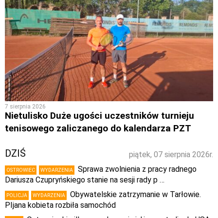
7 sierpnia 2026
Nietulisko Duże ugości uczestników turnieju
tenisowego zaliczanego do kalendarza PZT
DZIŚ
piątek, 07 sierpnia 2026r.
Sprawa zwolnienia z pracy radnego
OSTROWIEC
WYDARZENIA
Dariusza Czupryńskiego stanie na sesji rady p …
Obywatelskie zatrzymanie w Tarłowie.
POLICJA
WYDARZENIA
PIjana kobieta rozbiła samochód