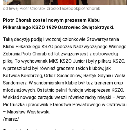
od lewej Piotr Chorab/ źrodło:facebookpiotrchorab
Piotr Chorab został nowym prezesem Klubu
Piłkarskiego KSZO 1929 Ostrowiec Świętokrzyski.
Taką decyzję podjęli wczoraj członkowie Stowarzyszenia
Klubu Piłkarskiego KSZO podczas Nadzwyczajnego Walnego
Zebrania.Piotr Chorab od lat związany jest z ostrowiecką
piłką. To wychowanek MKS KSZO Junior i były piłkarz KSZO,
w przeszłości był również graczem takich klubów, jak
Kotwica Kołobrzeg, Orlicz Suchedniów, Bałtyk Gdynia i Wisła
Sandomierz. W sandomierskim klubie był też trenerem grup
młodzieżowych. Ostatnio pełnił funkcje wiceprezesa KSZO.
W skład nowego zarządu weszli również radny miejski – Aron
Pietruszka i pracownik Starostwa Powiatowego w Ostrowcu
– Mirosław Wojsławski.
/marsz/