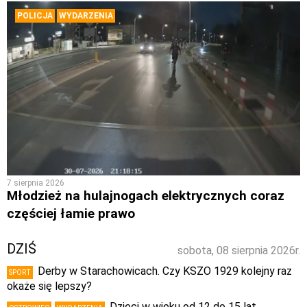
POLICJA
WYDARZENIA
7 sierpnia 2026
Młodzież na hulajnogach elektrycznych coraz
częściej łamie prawo
DZIŚ
sobota, 08 sierpnia 2026r.
Derby w Starachowicach. Czy KSZO 1929 kolejny raz
SPORT
okaże się lepszy?
Dzieci w wieku od 12 do 15 lat