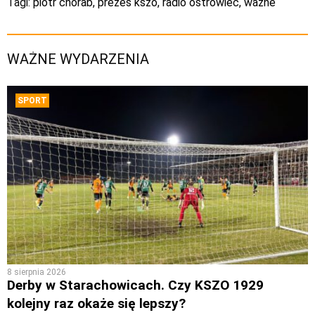
Tagi:
piotr chorab
,
prezes kszo
,
radio ostrowiec
,
wazne
WAŻNE WYDARZENIA
SPORT
8 sierpnia 2026
Derby w Starachowicach. Czy KSZO 1929
kolejny raz okaże się lepszy?