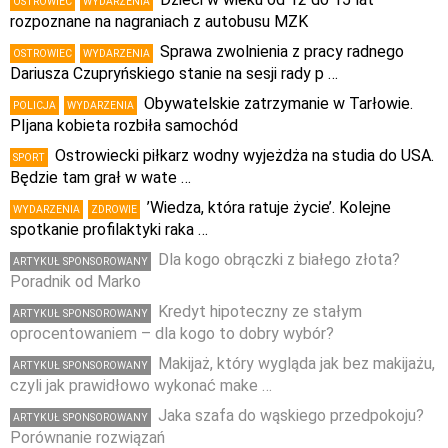
OSTROWIEC
WYDARZENIA
rozpoznane na nagraniach z autobusu MZK
Sprawa zwolnienia z pracy radnego
OSTROWIEC
WYDARZENIA
Dariusza Czupryńskiego stanie na sesji rady p …
Obywatelskie zatrzymanie w Tarłowie.
POLICJA
WYDARZENIA
PIjana kobieta rozbiła samochód
Ostrowiecki piłkarz wodny wyjeżdża na studia do USA.
SPORT
Będzie tam grał w wate …
’Wiedza, która ratuje życie’. Kolejne
WYDARZENIA
ZDROWIE
spotkanie profilaktyki raka …
Dla kogo obrączki z białego złota?
ARTYKUŁ SPONSOROWANY
Poradnik od Marko
Kredyt hipoteczny ze stałym
ARTYKUŁ SPONSOROWANY
oprocentowaniem – dla kogo to dobry wybór?
Makijaż, który wygląda jak bez makijażu,
ARTYKUŁ SPONSOROWANY
czyli jak prawidłowo wykonać make …
Jaka szafa do wąskiego przedpokoju?
ARTYKUŁ SPONSOROWANY
Porównanie rozwiązań