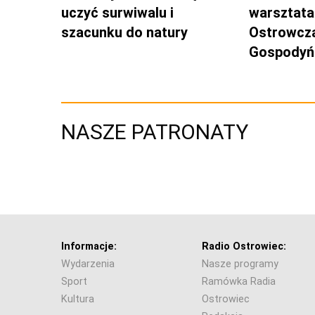
uczyć surwiwalu i
warsztata
szacunku do natury
Ostrowcz
Gospodyń 
NASZE PATRONATY
Informacje:
Radio Ostrowiec:
Wydarzenia
Nasze programy
Sport
Ramówka Radia
Kultura
Ostrowiec