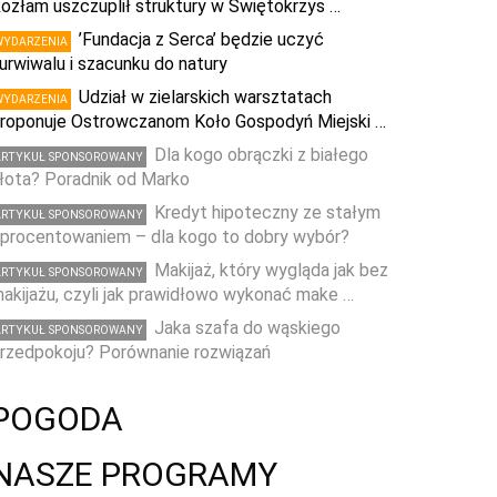
ozłam uszczuplił struktury w Świętokrzys …
’Fundacja z Serca’ będzie uczyć
WYDARZENIA
urwiwalu i szacunku do natury
Udział w zielarskich warsztatach
WYDARZENIA
roponuje Ostrowczanom Koło Gospodyń Miejski …
Dla kogo obrączki z białego
ARTYKUŁ SPONSOROWANY
łota? Poradnik od Marko
Kredyt hipoteczny ze stałym
ARTYKUŁ SPONSOROWANY
procentowaniem – dla kogo to dobry wybór?
Makijaż, który wygląda jak bez
ARTYKUŁ SPONSOROWANY
akijażu, czyli jak prawidłowo wykonać make …
Jaka szafa do wąskiego
ARTYKUŁ SPONSOROWANY
rzedpokoju? Porównanie rozwiązań
POGODA
NASZE PROGRAMY