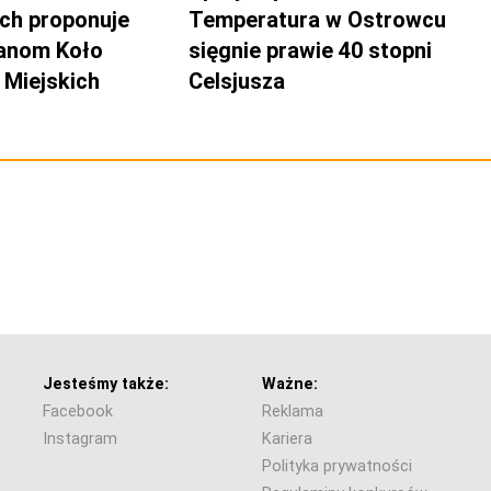
ch proponuje
Temperatura w Ostrowcu
anom Koło
sięgnie prawie 40 stopni
Miejskich
Celsjusza
Jesteśmy także:
Ważne:
Facebook
Reklama
Instagram
Kariera
Polityka prywatności