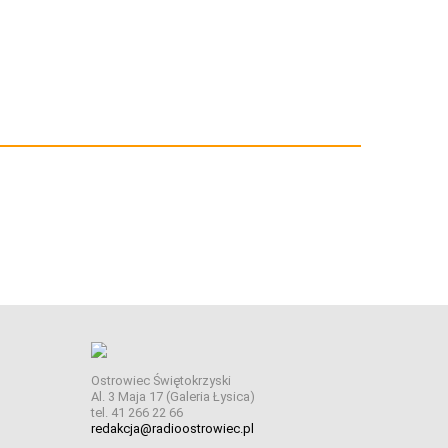
Ostrowiec Świętokrzyski
Al. 3 Maja 17 (Galeria Łysica)
tel. 41 266 22 66
redakcja@radioostrowiec.pl