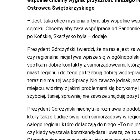
wspólnie chcemy wygrać przyszłość naszego re
Ostrowca Świętokrzyskiego
.
– Jest taka chęć myślenia o tym, aby wspólnie wsp
sejmiku. Chcemy aby taka współpraca od Sandomierz
po Końskie, Skarżysko była – dodaje.
Prezydent Górczyński twierdzi, że na razie jest za 
czy regionalna inicjatywa wpisze się w ogólnopolsk
spotkań i dobre kontakty z samorządowcami, którzy
miast regionu i do tego potrzebują dobrej współpra
teraz nie ma tej współpracy. Nie zawsze jednak jest
miejscu, widzimy z jakimi problemami się borykamy 
szybciej, taniej, sprawniej nie zawsze znajdują po
Prezydent Górczyński niechętnie rozmawia o podob
który także buduje swój ruch samorządowy w region
całego regionu, które dołączają do niego. -To nie j
czy kiedy wystawia kontrkandydata i uważa, że to s