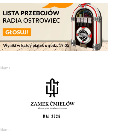
eklama
eklama