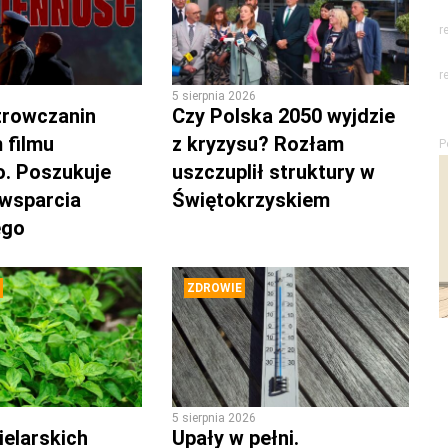
r
r
5 sierpnia 2026
trowczanin
Czy Polska 2050 wyjdzie
 filmu
z kryzysu? Rozłam
P
. Poszukuje
uszczuplił struktury w
 wsparcia
Świętokrzyskiem
ego
ZDROWIE
5 sierpnia 2026
ielarskich
Upały w pełni.