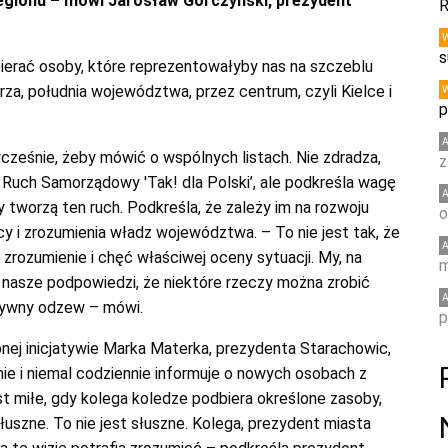
gionu – mówi Jarosław Górczyński, prezydent
R
s
ierać osoby, które reprezentowałyby nas na szczeblu
a, południa województwa, przez centrum, czyli Kielce i
p
wcześnie, żeby mówić o wspólnych listach. Nie zdradza,
z
i Ruch Samorządowy 'Tak! dla Polski’, ale podkreśla wagę
 tworzą ten ruch. Podkreśla, że zależy im na rozwoju
o
cy i zrozumienia władz województwa. – To nie jest tak, że
 zrozumienie i chęć właściwej oceny sytuacji. My, na
m
i nasze podpowiedzi, że niektóre rzeczy można zrobić
zytywny odzew – mówi.
p
nej inicjatywie Marka Materka, prezydenta Starachowic,
ie i niemal codziennie informuje o nowych osobach z
est miłe, gdy kolega koledze podbiera określone zasoby,
łuszne. To nie jest słuszne. Kolega, prezydent miasta