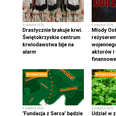
5 sierpnia 2026
5 sierpnia 2026
Drastycznie brakuje krwi.
Młody Os
Świętokrzyskie centrum
reżyserem
krwiodawstwa bije na
wojennego
alarm
aktorów i
finansow
WYDARZENIA
WYDARZENIA
5 sierpnia 2026
5 sierpnia 2026
’Fundacja z Serca’ będzie
Udział w z