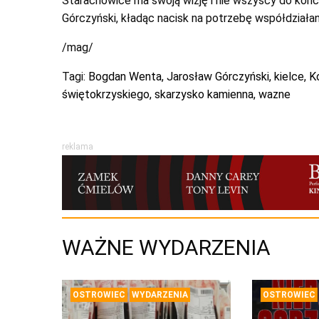
Starachowice ma swoją wizję i nie wszyscy do końc
Górczyński, kładąc nacisk na potrzebę współdziałan
/mag/
Tagi:
Bogdan Wenta
,
Jarosław Górczyński
,
kielce
,
K
świętokrzyskiego
,
skarzysko kamienna
,
wazne
reklama
WAŻNE WYDARZENIA
OSTROWIEC
WYDARZENIA
OSTROWIEC