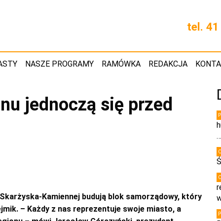
tel. 4
ASTY
NASZE PROGRAMY
RAMÓWKA
REDAKCJA
KONT
nu jednoczą się przed
h
Ś
r
 Skarżyska-Kamiennej budują blok samorządowy, który
w
ik. – Każdy z nas reprezentuje swoje miasto, a