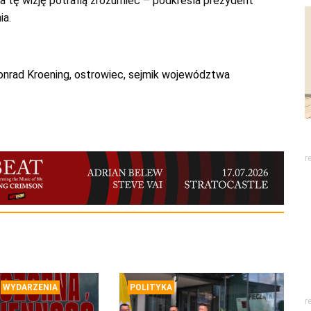
a tę wizję potrafią zrozumieć – podkreśla prezydent
ia.
onrad Kroening
,
ostrowiec
,
sejmik województwa
r
WYDARZENIA
POLITYKA
r