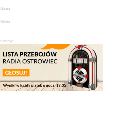
eklama
eklama
olecamy