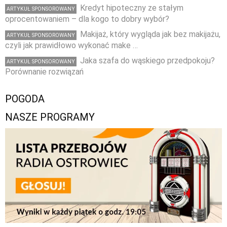
Kredyt hipoteczny ze stałym
ARTYKUŁ SPONSOROWANY
oprocentowaniem – dla kogo to dobry wybór?
Makijaż, który wygląda jak bez makijażu,
ARTYKUŁ SPONSOROWANY
czyli jak prawidłowo wykonać make …
Jaka szafa do wąskiego przedpokoju?
ARTYKUŁ SPONSOROWANY
Porównanie rozwiązań
POGODA
NASZE PROGRAMY