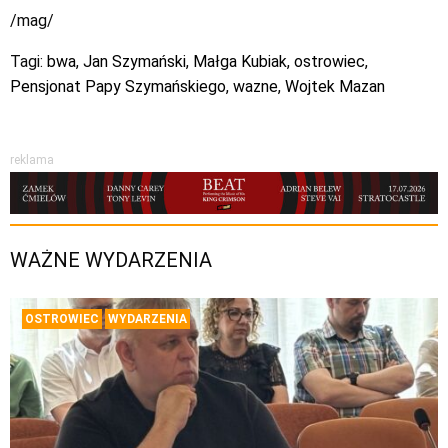
/mag/
Tagi:
bwa
,
Jan Szymański
,
Małga Kubiak
,
ostrowiec
,
Pensjonat Papy Szymańskiego
,
wazne
,
Wojtek Mazan
reklama
WAŻNE WYDARZENIA
OSTROWIEC
WYDARZENIA