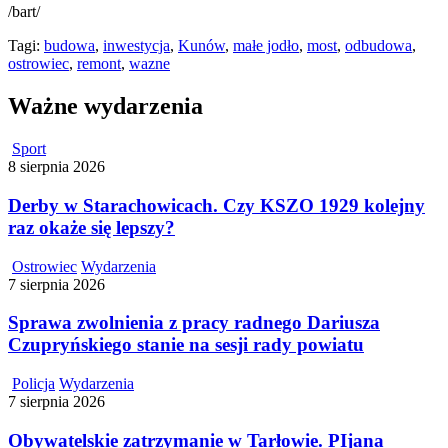
/bart/
Tagi:
budowa
,
inwestycja
,
Kunów
,
małe jodło
,
most
,
odbudowa
,
ostrowiec
,
remont
,
wazne
Ważne wydarzenia
Sport
8 sierpnia 2026
Derby w Starachowicach. Czy KSZO 1929 kolejny
raz okaże się lepszy?
Ostrowiec
Wydarzenia
7 sierpnia 2026
Sprawa zwolnienia z pracy radnego Dariusza
Czupryńskiego stanie na sesji rady powiatu
Policja
Wydarzenia
7 sierpnia 2026
Obywatelskie zatrzymanie w Tarłowie. PIjana