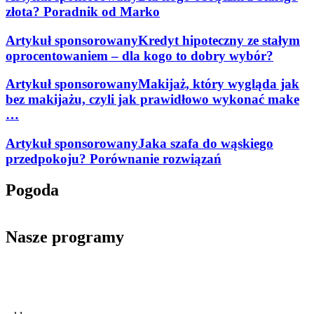
złota? Poradnik od Marko
Artykuł sponsorowany
Kredyt hipoteczny ze stałym
oprocentowaniem – dla kogo to dobry wybór?
Artykuł sponsorowany
Makijaż, który wygląda jak
bez makijażu, czyli jak prawidłowo wykonać make
…
Artykuł sponsorowany
Jaka szafa do wąskiego
przedpokoju? Porównanie rozwiązań
Pogoda
Nasze programy