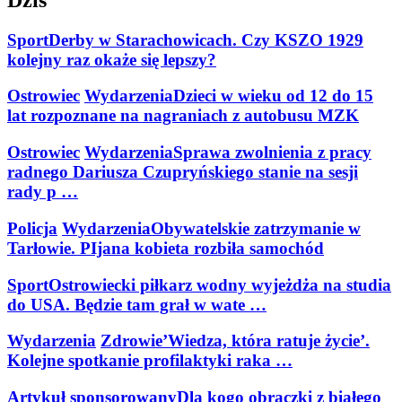
Sport
Derby w Starachowicach. Czy KSZO 1929
kolejny raz okaże się lepszy?
Ostrowiec
Wydarzenia
Dzieci w wieku od 12 do 15
lat rozpoznane na nagraniach z autobusu MZK
Ostrowiec
Wydarzenia
Sprawa zwolnienia z pracy
radnego Dariusza Czupryńskiego stanie na sesji
rady p …
Policja
Wydarzenia
Obywatelskie zatrzymanie w
Tarłowie. PIjana kobieta rozbiła samochód
Sport
Ostrowiecki piłkarz wodny wyjeżdża na studia
do USA. Będzie tam grał w wate …
Wydarzenia
Zdrowie
’Wiedza, która ratuje życie’.
Kolejne spotkanie profilaktyki raka …
Artykuł sponsorowany
Dla kogo obrączki z białego