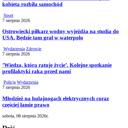
kobieta rozbiła samochód
Sport
7 sierpnia 2026
Ostrowiecki piłkarz wodny wyjeżdża na studia do
USA. Będzie tam grał w waterpolo
Wydarzenia
Zdrowie
7 sierpnia 2026
’Wiedza, która ratuje życie’. Kolejne spotkanie
profilaktyki raka przed nami
Policja
Wydarzenia
7 sierpnia 2026
Młodzież na hulajnogach elektrycznych coraz
częściej łamie prawo
sobota, 08 sierpnia 2026r.
Dziś