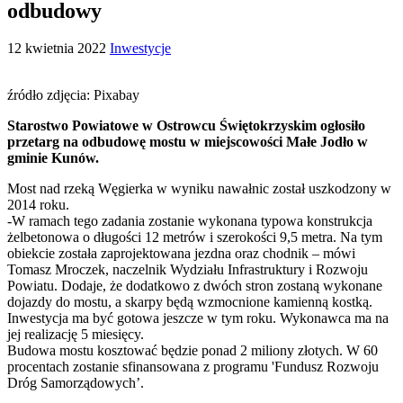
odbudowy
12 kwietnia 2022
Inwestycje
źródło zdjęcia: Pixabay
Starostwo Powiatowe w Ostrowcu Świętokrzyskim ogłosiło
przetarg na odbudowę mostu w miejscowości Małe Jodło w
gminie Kunów.
Most nad rzeką Węgierka w wyniku nawałnic został uszkodzony w
2014 roku.
-W ramach tego zadania zostanie wykonana typowa konstrukcja
żelbetonowa o długości 12 metrów i szerokości 9,5 metra. Na tym
obiekcie została zaprojektowana jezdna oraz chodnik – mówi
Tomasz Mroczek, naczelnik Wydziału Infrastruktury i Rozwoju
Powiatu. Dodaje, że dodatkowo z dwóch stron zostaną wykonane
dojazdy do mostu, a skarpy będą wzmocnione kamienną kostką.
Inwestycja ma być gotowa jeszcze w tym roku. Wykonawca ma na
jej realizację 5 miesięcy.
Budowa mostu kosztować będzie ponad 2 miliony złotych. W 60
procentach zostanie sfinansowana z programu 'Fundusz Rozwoju
Dróg Samorządowych’.