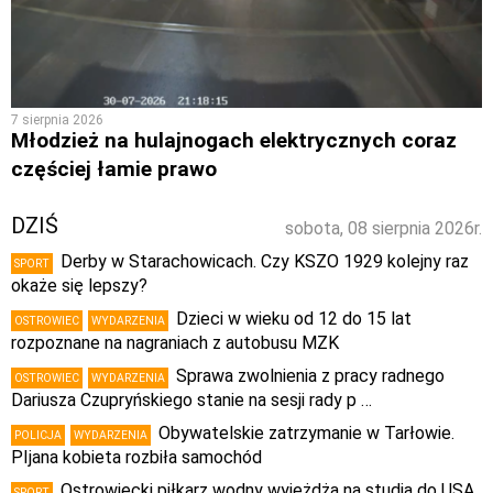
7 sierpnia 2026
Młodzież na hulajnogach elektrycznych coraz
częściej łamie prawo
DZIŚ
sobota, 08 sierpnia 2026r.
Derby w Starachowicach. Czy KSZO 1929 kolejny raz
SPORT
okaże się lepszy?
Dzieci w wieku od 12 do 15 lat
OSTROWIEC
WYDARZENIA
rozpoznane na nagraniach z autobusu MZK
Sprawa zwolnienia z pracy radnego
OSTROWIEC
WYDARZENIA
Dariusza Czupryńskiego stanie na sesji rady p …
Obywatelskie zatrzymanie w Tarłowie.
POLICJA
WYDARZENIA
PIjana kobieta rozbiła samochód
Ostrowiecki piłkarz wodny wyjeżdża na studia do USA.
SPORT