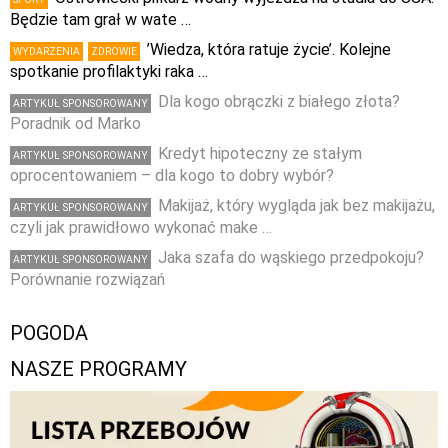
Będzie tam grał w wate …
’Wiedza, która ratuje życie’. Kolejne
WYDARZENIA
ZDROWIE
spotkanie profilaktyki raka …
Dla kogo obrączki z białego złota?
ARTYKUŁ SPONSOROWANY
Poradnik od Marko
Kredyt hipoteczny ze stałym
ARTYKUŁ SPONSOROWANY
oprocentowaniem – dla kogo to dobry wybór?
Makijaż, który wygląda jak bez makijażu,
ARTYKUŁ SPONSOROWANY
czyli jak prawidłowo wykonać make …
Jaka szafa do wąskiego przedpokoju?
ARTYKUŁ SPONSOROWANY
Porównanie rozwiązań
POGODA
NASZE PROGRAMY