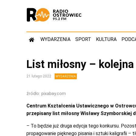
WYDARZENIA
SPORT
KULTURA
PODC
List miłosny – kolejn
21 lutego 2022
WYDARZENIA
źródło: pixabay.com
Centrum Kształcenia Ustawicznego w Ostrowcu 
przepisany list miłosny Wisławy Szymborskiej d
– To będzie już druga edycja tego konkursu. Pozo
propagowanie pięknego pisania i sztuki kaligrafii 