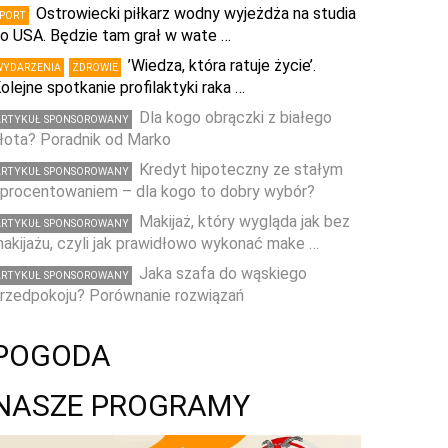
Ostrowiecki piłkarz wodny wyjeżdża na studia
SPORT
o USA. Będzie tam grał w wate …
’Wiedza, która ratuje życie’.
WYDARZENIA
ZDROWIE
olejne spotkanie profilaktyki raka …
Dla kogo obrączki z białego
ARTYKUŁ SPONSOROWANY
łota? Poradnik od Marko
Kredyt hipoteczny ze stałym
ARTYKUŁ SPONSOROWANY
procentowaniem – dla kogo to dobry wybór?
Makijaż, który wygląda jak bez
ARTYKUŁ SPONSOROWANY
akijażu, czyli jak prawidłowo wykonać make …
Jaka szafa do wąskiego
ARTYKUŁ SPONSOROWANY
rzedpokoju? Porównanie rozwiązań
POGODA
NASZE PROGRAMY