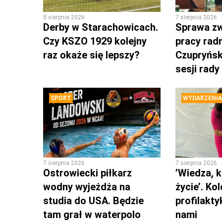
8 sierpnia 2026
7 sierpnia 2026
Derby w Starachowicach.
Sprawa zw
Czy KSZO 1929 kolejny
pracy rad
raz okaże się lepszy?
Czupryńsk
sesji rady
SPORT
WYDARZENIA
7 sierpnia 2026
7 sierpnia 2026
Ostrowiecki piłkarz
’Wiedza, k
wodny wyjeżdża na
życie’. Ko
studia do USA. Będzie
profilakty
tam grał w waterpolo
nami