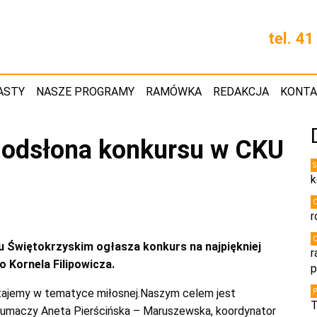
tel. 4
ASTY
NASZE PROGRAMY
RAMÓWKA
REDAKCJA
KONT
a odsłona konkursu w CKU
k
r
Świętokrzyskim ogłasza konkurs na najpiękniej
r
o Kornela Filipowicza.
p
stajemy w tematyce miłosnej.Naszym celem jest
T
– tłumaczy Aneta Pierścińska – Maruszewska, koordynator