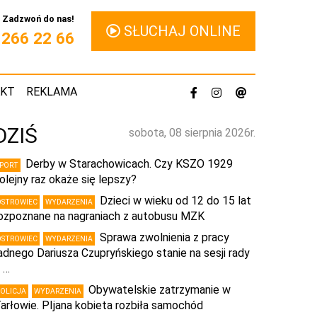
Zadzwoń do nas!
SŁUCHAJ ONLINE
1 266 22 66
AKT
REKLAMA
DZIŚ
sobota, 08 sierpnia 2026r.
Derby w Starachowicach. Czy KSZO 1929
SPORT
olejny raz okaże się lepszy?
Dzieci w wieku od 12 do 15 lat
OSTROWIEC
WYDARZENIA
ozpoznane na nagraniach z autobusu MZK
Sprawa zwolnienia z pracy
OSTROWIEC
WYDARZENIA
adnego Dariusza Czupryńskiego stanie na sesji rady
 …
Obywatelskie zatrzymanie w
POLICJA
WYDARZENIA
arłowie. PIjana kobieta rozbiła samochód