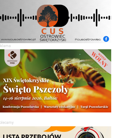
eklama
olecamy