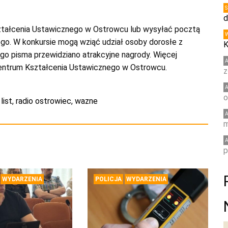
d
ztałcenia Ustawicznego w Ostrowcu lub wysyłać pocztą
ego. W konkursie mogą wziąć udział osoby dorosłe z
K
ego pisma przewidziano atrakcyjne nagrody. Więcej
 Centrum Kształcenia Ustawicznego w Ostrowcu.
z
o
,
list
,
radio ostrowiec
,
wazne
m
p
WYDARZENIA
POLICJA
WYDARZENIA