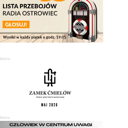
eklama
eklama