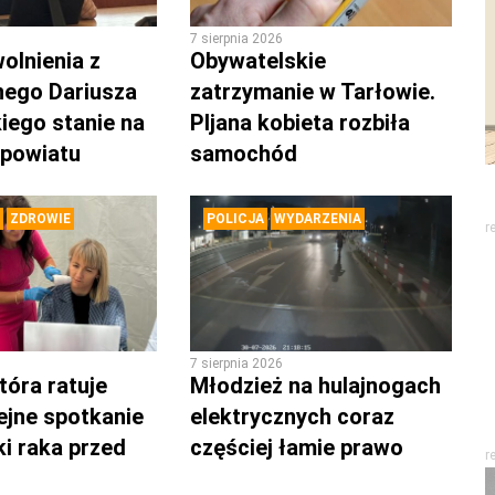
7 sierpnia 2026
olnienia z
Obywatelskie
nego Dariusza
zatrzymanie w Tarłowie.
iego stanie na
PIjana kobieta rozbiła
 powiatu
samochód
ZDROWIE
POLICJA
WYDARZENIA
r
7 sierpnia 2026
tóra ratuje
Młodzież na hulajnogach
lejne spotkanie
elektrycznych coraz
ki raka przed
częściej łamie prawo
r