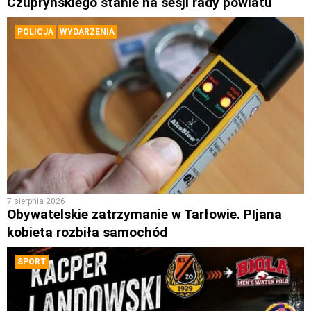
Czupryńskiego stanie na sesji rady powiatu
POLICJA
WYDARZENIA
7 sierpnia 2026
Obywatelskie zatrzymanie w Tarłowie. PIjana
kobieta rozbiła samochód
SPORT