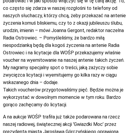
podarować i w jaki sposób włączyć się w tę całą akcję. To,
co często się zdarza w naszej rozgłośni to telefony od
naszych słuchaczy, którzy chcą, żeby przekazać na antenie
życzenia komuś bliskiemu, czy to z okazji jubileuszu ślubu,
urodzin, imienin – mówi Joanna Gergont, redaktor naczelna
Radia Ostrowiec. – Pomyśleliśmy, że bardzo miłą
niespodzianką będą dla kogoś życzenia na antenie Radia
Ostrowiec i na licytacje dla WOŚP przekazujemy właśnie
voucher na wyemitowanie na naszej antenie takich życzeń.
My nagramy specjalny spot o treści, jaką zażyczy sobie
zwycięzca licytacji i wyemitujemy go kilka razy w ciągu
wskazanego dnia – dodaje.
Takich voucherów przygotowaliśmy pięć. Będzie można je
wykorzystać w dowolnym momencie w tym roku. Bardzo
gorąco zachęcamy do licytacji.
A na aukcje WOŚP trafiła już także podarowana na rzecz
naszej radiowej, świątecznej akcji 'Gwiazdki Moc’ przez
prezydenta miasta Jarosława Górczyńskiego oprawiona