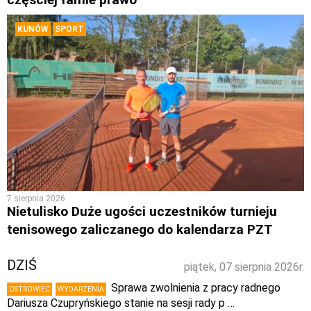
KUNÓW
SPORT
7 sierpnia 2026
Nietulisko Duże ugości uczestników turnieju
tenisowego zaliczanego do kalendarza PZT
DZIŚ
piątek, 07 sierpnia 2026r.
Sprawa zwolnienia z pracy radnego
OSTROWIEC
WYDARZENIA
Dariusza Czupryńskiego stanie na sesji rady p …