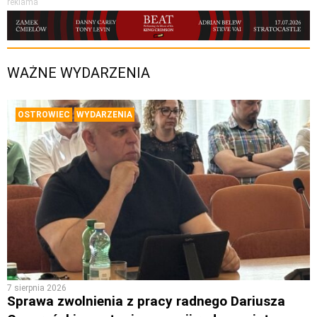
reklama
WAŻNE WYDARZENIA
OSTROWIEC
WYDARZENIA
7 sierpnia 2026
Sprawa zwolnienia z pracy radnego Dariusza