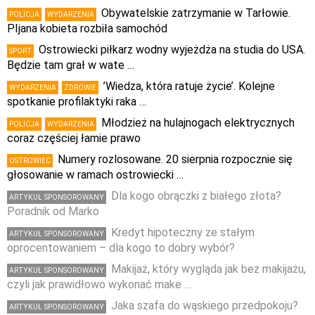
Obywatelskie zatrzymanie w Tarłowie.
POLICJA
WYDARZENIA
PIjana kobieta rozbiła samochód
Ostrowiecki piłkarz wodny wyjeżdża na studia do USA.
SPORT
Będzie tam grał w wate …
’Wiedza, która ratuje życie’. Kolejne
WYDARZENIA
ZDROWIE
spotkanie profilaktyki raka …
Młodzież na hulajnogach elektrycznych
POLICJA
WYDARZENIA
coraz częściej łamie prawo
Numery rozlosowane. 20 sierpnia rozpocznie się
OSTROWIEC
głosowanie w ramach ostrowiecki …
Dla kogo obrączki z białego złota?
ARTYKUŁ SPONSOROWANY
Poradnik od Marko
Kredyt hipoteczny ze stałym
ARTYKUŁ SPONSOROWANY
oprocentowaniem – dla kogo to dobry wybór?
Makijaż, który wygląda jak bez makijażu,
ARTYKUŁ SPONSOROWANY
czyli jak prawidłowo wykonać make …
Jaka szafa do wąskiego przedpokoju?
ARTYKUŁ SPONSOROWANY