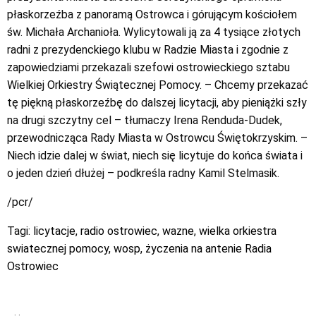
płaskorzeźba z panoramą Ostrowca i górującym kościołem
św. Michała Archanioła. Wylicytowali ją za 4 tysiące złotych
radni z prezydenckiego klubu w Radzie Miasta i zgodnie z
zapowiedziami przekazali szefowi ostrowieckiego sztabu
Wielkiej Orkiestry Świątecznej Pomocy. – Chcemy przekazać
tę piękną płaskorzeźbę do dalszej licytacji, aby pieniążki szły
na drugi szczytny cel – tłumaczy Irena Renduda-Dudek,
przewodnicząca Rady Miasta w Ostrowcu Świętokrzyskim. –
Niech idzie dalej w świat, niech się licytuje do końca świata i
o jeden dzień dłużej – podkreśla radny Kamil Stelmasik.
/pcr/
Tagi:
licytacje
,
radio ostrowiec
,
wazne
,
wielka orkiestra
swiatecznej pomocy
,
wosp
,
życzenia na antenie Radia
Ostrowiec