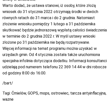
Warto dodać, że ustawa stanowi, iż osoby, które złożą
wniosek do 31 stycznia 2022 otrzymają środki w dwóch
równych ratach do 31 marca i do 2 grudnia. Natomiast
złożenie wniosku pomiędzy 1 lutego a 31 października
skutkować będzie jednorazową wypłatą całości świadczenia
w terminie do 2 grudnia 2022 r. W myśl ustawy wnioski
złożone po 31 października nie będą rozpatrywane.
Więcej informacji na temat programu można uzyskać w
urzędach gmin. Od 4 stycznia została także uruchomiona
specjalna infolinia dotycząca dodatku. Informacji konsultanci
udzielają pod numerem telefonu 22 369 14 44 w dni robocze
od godziny 8:00 do 16:00.
/bart/
Tagi:
Ćmielów
,
GOPS
,
mops
,
ostrowiec
,
tarcza antyinflacyjna
,
wazne