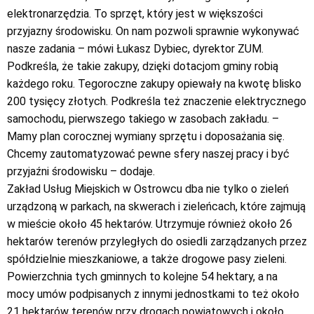
elektronarzędzia. To sprzęt, który jest w większości
przyjazny środowisku. On nam pozwoli sprawnie wykonywać
nasze zadania – mówi Łukasz Dybiec, dyrektor ZUM.
Podkreśla, że takie zakupy, dzięki dotacjom gminy robią
każdego roku. Tegoroczne zakupy opiewały na kwotę blisko
200 tysięcy złotych. Podkreśla też znaczenie elektrycznego
samochodu, pierwszego takiego w zasobach zakładu. –
Mamy plan corocznej wymiany sprzętu i doposażania się.
Chcemy zautomatyzować pewne sfery naszej pracy i być
przyjaźni środowisku – dodaje.
Zakład Usług Miejskich w Ostrowcu dba nie tylko o zieleń
urządzoną w parkach, na skwerach i zieleńcach, które zajmują
w mieście około 45 hektarów. Utrzymuje również około 26
hektarów terenów przyległych do osiedli zarządzanych przez
spółdzielnie mieszkaniowe, a także drogowe pasy zieleni.
Powierzchnia tych gminnych to kolejne 54 hektary, a na
mocy umów podpisanych z innymi jednostkami to też około
21 hektarów terenów przy drogach powiatowych i około