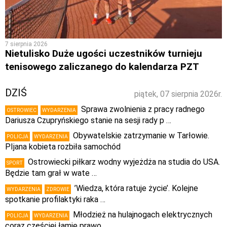
7 sierpnia 2026
Nietulisko Duże ugości uczestników turnieju
tenisowego zaliczanego do kalendarza PZT
DZIŚ
piątek, 07 sierpnia 2026r.
Sprawa zwolnienia z pracy radnego
OSTROWIEC
WYDARZENIA
Dariusza Czupryńskiego stanie na sesji rady p …
Obywatelskie zatrzymanie w Tarłowie.
POLICJA
WYDARZENIA
PIjana kobieta rozbiła samochód
Ostrowiecki piłkarz wodny wyjeżdża na studia do USA.
SPORT
Będzie tam grał w wate …
’Wiedza, która ratuje życie’. Kolejne
WYDARZENIA
ZDROWIE
spotkanie profilaktyki raka …
Młodzież na hulajnogach elektrycznych
POLICJA
WYDARZENIA
coraz częściej łamie prawo