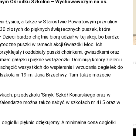
jalnym Ośrodku Szkolno – Wychowawczym na os.
rii Łysica, a także w Starostwie Powiatowym przy ulicy
 30 złotych do pięknych świątecznych puszek, które
– Dzieci bardzo chętnie biorą udział w tej akcji, bo bardzo
teczne puszki w ramach akcji Gwiazdki Moc. Ich
rzyklejały i ozdabiały puszki choinkami, gwiazdkami oraz
ałe gałązki i piękne wstążeczki. Dominują kolory zieleni i
r
 zachęcić wszystkich do wspierania i wrzucania cegiełek do
szkola nr 19 im. Jana Brzechwy. Tam także możecie
wkach, przedszkolu 'Smyk’ Szkół Konarskiego oraz w
alendarze można także nabyć w szkołach nr 4 i 5 oraz w
egiełki pięknie dziękujemy. A minimalna cena cegiełki
r