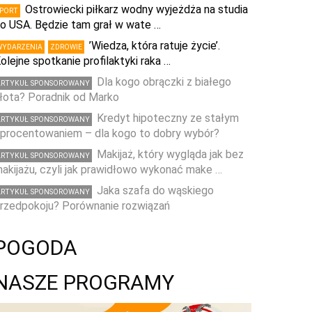
Ostrowiecki piłkarz wodny wyjeżdża na studia
SPORT
o USA. Będzie tam grał w wate …
’Wiedza, która ratuje życie’.
WYDARZENIA
ZDROWIE
olejne spotkanie profilaktyki raka …
Dla kogo obrączki z białego
ARTYKUŁ SPONSOROWANY
łota? Poradnik od Marko
Kredyt hipoteczny ze stałym
ARTYKUŁ SPONSOROWANY
procentowaniem – dla kogo to dobry wybór?
Makijaż, który wygląda jak bez
ARTYKUŁ SPONSOROWANY
akijażu, czyli jak prawidłowo wykonać make …
Jaka szafa do wąskiego
ARTYKUŁ SPONSOROWANY
rzedpokoju? Porównanie rozwiązań
POGODA
NASZE PROGRAMY