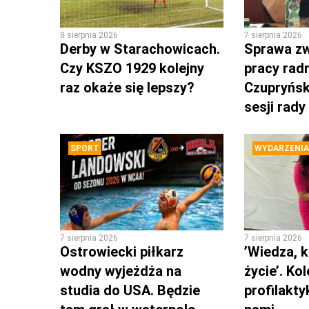
8 sierpnia 2026
7 sierpnia 2026
Derby w Starachowicach.
Sprawa zw
Czy KSZO 1929 kolejny
pracy rad
raz okaże się lepszy?
Czupryńsk
sesji rady
SPORT
WYDARZENIA
7 sierpnia 2026
7 sierpnia 2026
Ostrowiecki piłkarz
’Wiedza, k
wodny wyjeżdża na
życie’. Ko
studia do USA. Będzie
profilakty