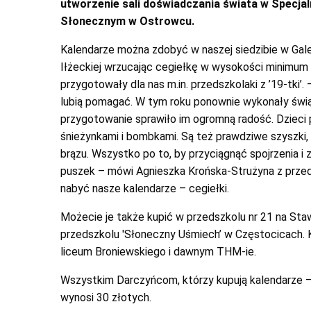
utworzenie sali doświadczania świata w Spec
Słonecznym w Ostrowcu.
Kalendarze można zdobyć w naszej siedzibie w Gale
Iłżeckiej wrzucając cegiełkę w wysokości minimum
przygotowały dla nas m.in. przedszkolaki z ’19-tki’. 
lubią pomagać. W tym roku ponownie wykonały świą
przygotowanie sprawiło im ogromną radość. Dzieci p
śnieżynkami i bombkami. Są też prawdziwe szyszki, m
brązu. Wszystko po to, by przyciągnąć spojrzenia i
puszek – mówi Agnieszka Krońska-Strużyna z przed
nabyć nasze kalendarze – cegiełki.
Możecie je także kupić w przedszkolu nr 21 na Sta
przedszkolu 'Słoneczny Uśmiech’ w Częstocicach. K
liceum Broniewskiego i dawnym THM-ie.
Wszystkim Darczyńcom, którzy kupują kalendarze – c
wynosi 30 złotych.