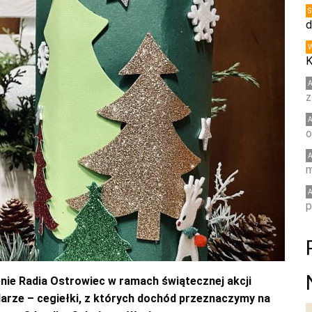
d
K
z
o
m
p
enie Radia Ostrowiec w ramach świątecznej akcji
arze – cegiełki, z których dochód przeznaczymy na