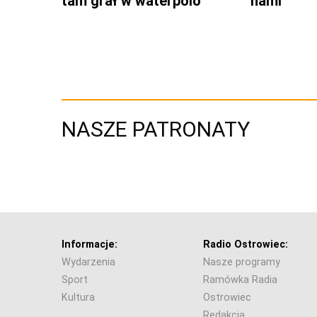
tam grał w waterpolo
nami
NASZE PATRONATY
Informacje:
Radio Ostrowiec:
Wydarzenia
Nasze programy
Sport
Ramówka Radia
Kultura
Ostrowiec
Redakcja