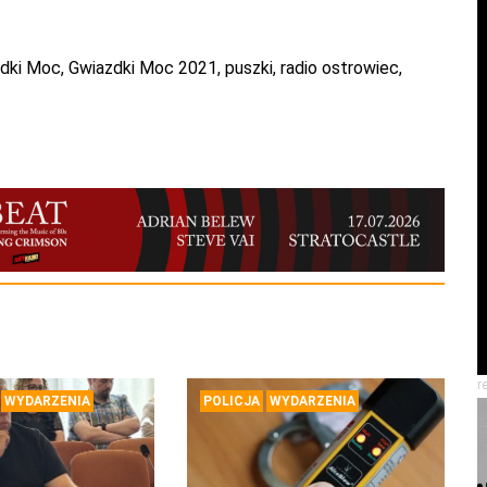
zdki Moc
,
Gwiazdki Moc 2021
,
puszki
,
radio ostrowiec
,
r
WYDARZENIA
POLICJA
WYDARZENIA