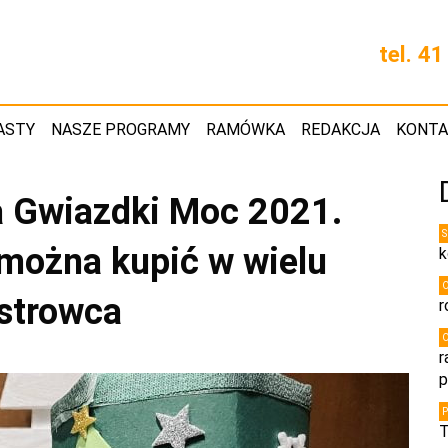
tel. 4
ASTY
NASZE PROGRAMY
RAMÓWKA
REDAKCJA
KONT
a Gwiazdki Moc 2021.
 można kupić w wielu
k
strowca
r
r
p
T