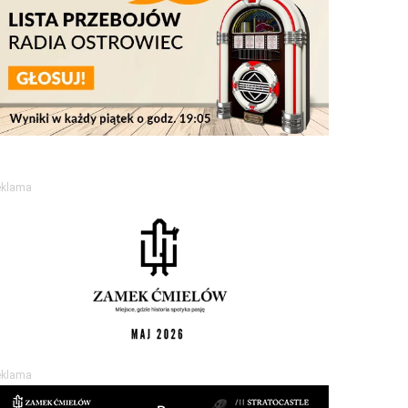
eklama
eklama