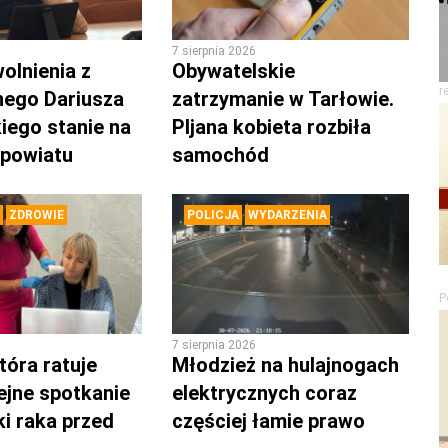
7 sierpnia 2026
olnienia z
Obywatelskie
r
nego Dariusza
zatrzymanie w Tarłowie.
iego stanie na
PIjana kobieta rozbiła
 powiatu
samochód
ZDROWIE
POLICJA
WYDARZENIA
P
7 sierpnia 2026
tóra ratuje
Młodzież na hulajnogach
lejne spotkanie
elektrycznych coraz
ki raka przed
częściej łamie prawo