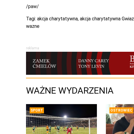
/paw/
Tagi:
akcja charytatywna
,
akcja charytatywna Gwia
wazne
reklama
WAŻNE WYDARZENIA
SPORT
OSTROWIEC