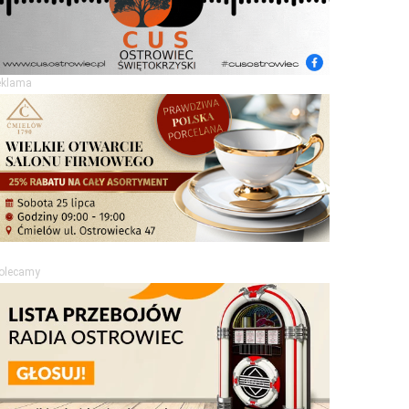
eklama
olecamy