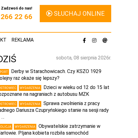
Zadzwoń do nas!
SŁUCHAJ ONLINE
1 266 22 66
AKT
REKLAMA
DZIŚ
sobota, 08 sierpnia 2026r.
Derby w Starachowicach. Czy KSZO 1929
SPORT
olejny raz okaże się lepszy?
Dzieci w wieku od 12 do 15 lat
OSTROWIEC
WYDARZENIA
ozpoznane na nagraniach z autobusu MZK
Sprawa zwolnienia z pracy
OSTROWIEC
WYDARZENIA
adnego Dariusza Czupryńskiego stanie na sesji rady
 …
Obywatelskie zatrzymanie w
POLICJA
WYDARZENIA
arłowie. PIjana kobieta rozbiła samochód