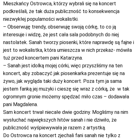
Mieszkańcy Ostrowca, którzy wybrali się na koncert
podkreślali, że tak duża publiczność to konsekwencja
niezwykłej popularności wokalistki.
– Obserwuję trendy, obserwuję swoją córkę, to co ją
interesuje i widzę, że jest cała sala podobnych do niej
nastolatek. Sanah tworzy piosenki, które naprawdę są fajne i
jest to wokalistka, która umieszcza w nich przekaz- mówiła
tuż przed koncertem pani Katarzyna.
– Sanah jest idolką mojej córki, więc przyszliśmy na ten
koncert, aby zobaczyć jak piosenkarka prezentuje się na
żywo, jak wygląda taki duży koncert. Poza tym ja sama
jestem fanką jej muzyki i cieszę się wraz z córką, że w tak
ogromnym gronie możemy spędzać miło czas – dodawała
pani Magdalena.
Sam koncert trwał niecałe dwie godziny. Mogliśmy na nim
wysłuchać największych hitów sanah i nie dziwiło, że
publiczność wyśpiewywała je razem z artystką.
Do Ostrowca na koncert zjechali fani sanah nie tylko z