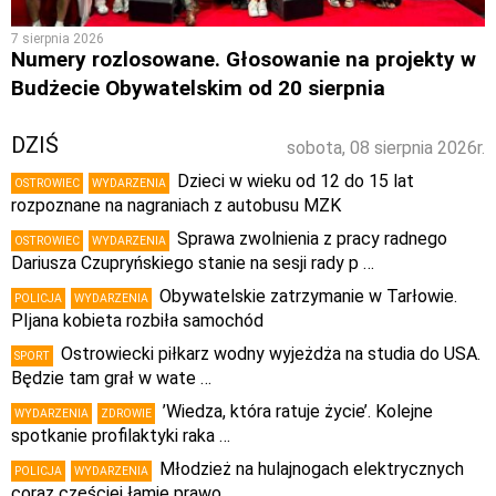
7 sierpnia 2026
Numery rozlosowane. Głosowanie na projekty w
Budżecie Obywatelskim od 20 sierpnia
DZIŚ
sobota, 08 sierpnia 2026r.
Dzieci w wieku od 12 do 15 lat
OSTROWIEC
WYDARZENIA
rozpoznane na nagraniach z autobusu MZK
Sprawa zwolnienia z pracy radnego
OSTROWIEC
WYDARZENIA
Dariusza Czupryńskiego stanie na sesji rady p …
Obywatelskie zatrzymanie w Tarłowie.
POLICJA
WYDARZENIA
PIjana kobieta rozbiła samochód
Ostrowiecki piłkarz wodny wyjeżdża na studia do USA.
SPORT
Będzie tam grał w wate …
’Wiedza, która ratuje życie’. Kolejne
WYDARZENIA
ZDROWIE
spotkanie profilaktyki raka …
Młodzież na hulajnogach elektrycznych
POLICJA
WYDARZENIA
coraz częściej łamie prawo