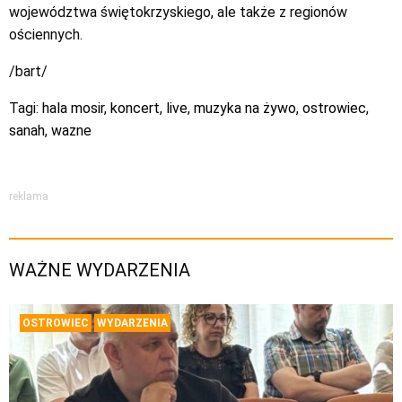
województwa świętokrzyskiego, ale także z regionów
ościennych.
/bart/
Tagi:
hala mosir
,
koncert
,
live
,
muzyka na żywo
,
ostrowiec
,
sanah
,
wazne
reklama
WAŻNE WYDARZENIA
OSTROWIEC
WYDARZENIA