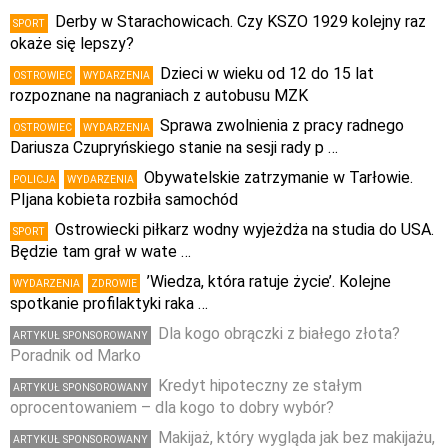
Derby w Starachowicach. Czy KSZO 1929 kolejny raz
SPORT
okaże się lepszy?
Dzieci w wieku od 12 do 15 lat
OSTROWIEC
WYDARZENIA
rozpoznane na nagraniach z autobusu MZK
Sprawa zwolnienia z pracy radnego
OSTROWIEC
WYDARZENIA
Dariusza Czupryńskiego stanie na sesji rady p …
Obywatelskie zatrzymanie w Tarłowie.
POLICJA
WYDARZENIA
PIjana kobieta rozbiła samochód
Ostrowiecki piłkarz wodny wyjeżdża na studia do USA.
SPORT
Będzie tam grał w wate …
’Wiedza, która ratuje życie’. Kolejne
WYDARZENIA
ZDROWIE
spotkanie profilaktyki raka …
Dla kogo obrączki z białego złota?
ARTYKUŁ SPONSOROWANY
Poradnik od Marko
Kredyt hipoteczny ze stałym
ARTYKUŁ SPONSOROWANY
oprocentowaniem – dla kogo to dobry wybór?
Makijaż, który wygląda jak bez makijażu,
ARTYKUŁ SPONSOROWANY