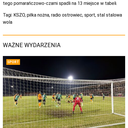
tego pomarańczowo-czarni spadli na 13 miejsce w tabeli.
Tagi:
KSZO
,
piłka nożna
,
radio ostrowiec
,
sport
,
stal stalowa
wola
WAŻNE WYDARZENIA
SPORT