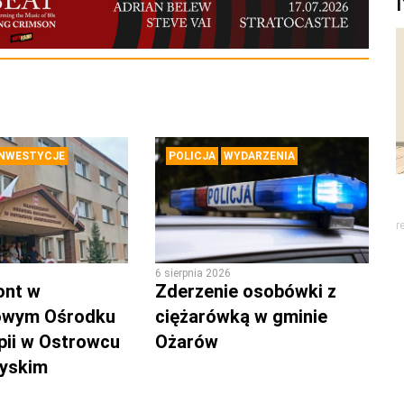
INWESTYCJE
POLICJA
WYDARZENIA
r
6 sierpnia 2026
ont w
Zderzenie osobówki z
owym Ośrodku
ciężarówką w gminie
pii w Ostrowcu
Ożarów
zyskim