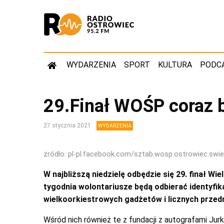
WYDARZENIA
SPORT
KULTURA
PODC
29.Finał WOŚP coraz b
27 stycznia 2021
WYDARZENIA
żródło: pl-pl.facebook.com/sztab.wosp.ostrowiec.swie
W najbliższą niedzielę odbędzie się 29. finał W
tygodnia wolontariusze będą odbierać identyfikat
wielkoorkiestrowych gadżetów i licznych przed
Wśród nich również te z fundacji z autografami Jurka