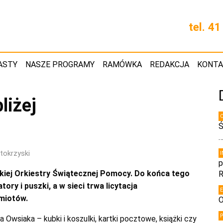
tel. 4
ASTY
NASZE PROGRAMY
RAMÓWKA
REDAKCJA
KONT
liżej
Ś
tokrzyski
p
ielkiej Orkiestry Świątecznej Pomocy. Do końca tego
R
ory i puszki, a w sieci trwa licytacja
miotów.
O
 Owsiaka – kubki i koszulki, kartki pocztowe, książki czy