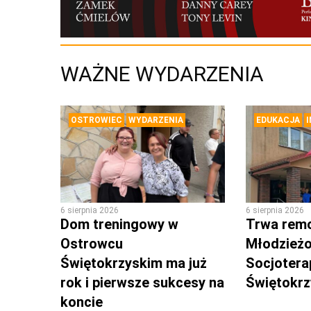
WAŻNE WYDARZENIA
OSTROWIEC
WYDARZENIA
EDUKACJA
6 sierpnia 2026
6 sierpnia 2026
Dom treningowy w
Trwa rem
Ostrowcu
Młodzież
Świętokrzyskim ma już
Socjotera
rok i pierwsze sukcesy na
Świętokr
koncie