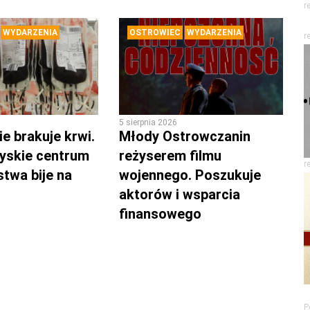
r
WYDARZENIA
OSTROWIEC
WYDARZENIA
r
5 sierpnia 2026
e brakuje krwi.
Młody Ostrowczanin
yskie centrum
reżyserem filmu
r
twa bije na
wojennego. Poszukuje
aktorów i wsparcia
finansowego
P