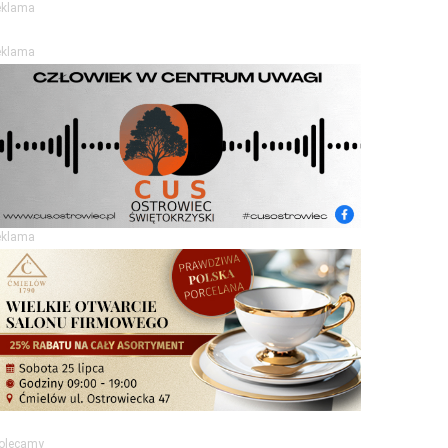
eklama
eklama
eklama
olecamy