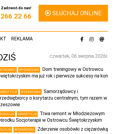
Zadzwoń do nas!
SŁUCHAJ ONLINE
1 266 22 66
AKT
REKLAMA
DZIŚ
czwartek, 06 sierpnia 2026r.
Dom treningowy w Ostrowcu
OSTROWIEC
WYDARZENIA
więtokrzyskim ma już rok i pierwsze sukcesy na kon
…
Samorządowcy i
INWESTYCJE
WYDARZENIA
rzedsiębiorcy o korytarzu centralnym, tym razem w
zeszowie
Trwa remont w Młodzieżowym
EDUKACJA
INWESTYCJE
środku Socjoterapii w Ostrowcu Świętokrzyskim
Zderzenie osobówki z ciężarówką
POLICJA
WYDARZENIA