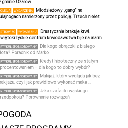
 gminie Ożarów
Młodzieżowy „gang” na
POLICJA
WYDARZENIA
ulajnogach namierzony przez policję. Trzech nielet
…
Drastycznie brakuje krwi.
OSTROWIEC
WYDARZENIA
więtokrzyskie centrum krwiodawstwa bije na alarm
Dla kogo obrączki z białego
ARTYKUŁ SPONSOROWANY
łota? Poradnik od Marko
Kredyt hipoteczny ze stałym
ARTYKUŁ SPONSOROWANY
procentowaniem – dla kogo to dobry wybór?
Makijaż, który wygląda jak bez
ARTYKUŁ SPONSOROWANY
akijażu, czyli jak prawidłowo wykonać make …
Jaka szafa do wąskiego
ARTYKUŁ SPONSOROWANY
rzedpokoju? Porównanie rozwiązań
POGODA