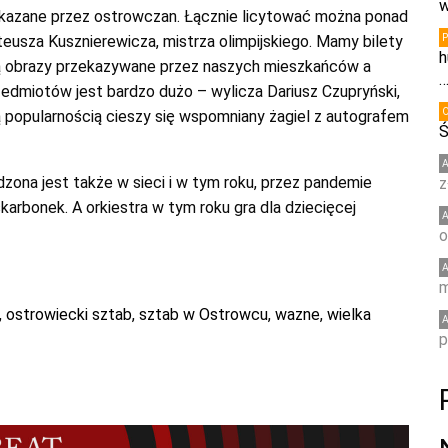
w
zekazane przez ostrowczan. Łącznie licytować można ponad
usza Kusznierewicza, mistrza olimpijskiego. Mamy bilety
h
Są obrazy przekazywane przez naszych mieszkańców a
zedmiotów jest bardzo dużo – wylicza Dariusz Czupryński,
ą popularnością cieszy się wspomniany żagiel z autografem
Ś
zona jest także w sieci i w tym roku, przez pandemie
z
karbonek. A orkiestra w tym roku gra dla dziecięcej
o
m
,
ostrowiecki sztab
,
sztab w Ostrowcu
,
wazne
,
wielka
p