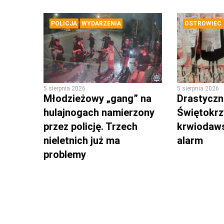
POLICJA
WYDARZENIA
OSTROWIEC
5 sierpnia 2026
5 sierpnia 2026
Młodzieżowy „gang” na
Drastyczni
hulajnogach namierzony
Świętokrz
przez policję. Trzech
krwiodaws
nieletnich już ma
alarm
problemy