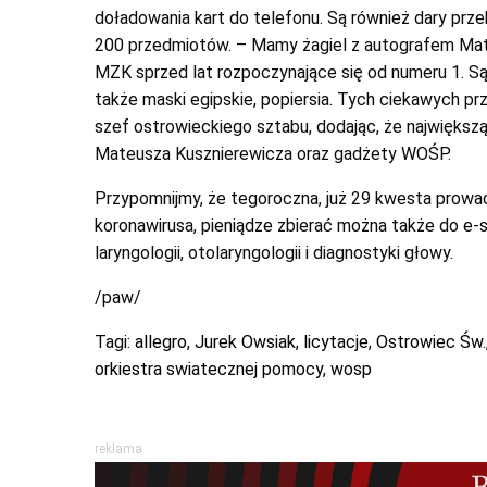
doładowania kart do telefonu. Są również dary pr
200 przedmiotów. – Mamy żagiel z autografem Mate
MZK sprzed lat rozpoczynające się od numeru 1. 
także maski egipskie, popiersia. Tych ciekawych pr
szef ostrowieckiego sztabu, dodając, że największ
Mateusza Kusznierewicza oraz gadżety WOŚP.
Przypomnijmy, że tegoroczna, już 29 kwesta prowad
koronawirusa, pieniądze zbierać można także do e-s
laryngologii, otolaryngologii i diagnostyki głowy.
/paw/
Tagi:
allegro
,
Jurek Owsiak
,
licytacje
,
Ostrowiec Św.
orkiestra swiatecznej pomocy
,
wosp
reklama