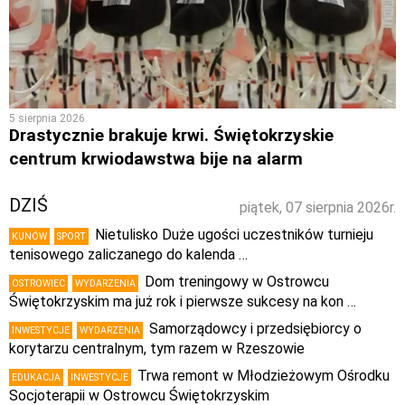
5 sierpnia 2026
Drastycznie brakuje krwi. Świętokrzyskie
centrum krwiodawstwa bije na alarm
DZIŚ
piątek, 07 sierpnia 2026r.
Nietulisko Duże ugości uczestników turnieju
KUNÓW
SPORT
tenisowego zaliczanego do kalenda …
Dom treningowy w Ostrowcu
OSTROWIEC
WYDARZENIA
Świętokrzyskim ma już rok i pierwsze sukcesy na kon …
Samorządowcy i przedsiębiorcy o
INWESTYCJE
WYDARZENIA
korytarzu centralnym, tym razem w Rzeszowie
Trwa remont w Młodzieżowym Ośrodku
EDUKACJA
INWESTYCJE
Socjoterapii w Ostrowcu Świętokrzyskim