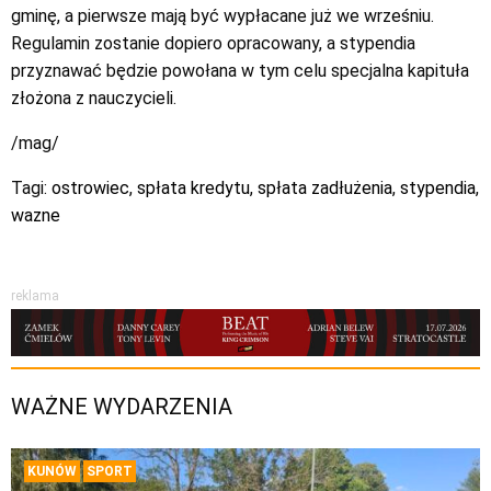
gminę, a pierwsze mają być wypłacane już we wrześniu.
Regulamin zostanie dopiero opracowany, a stypendia
przyznawać będzie powołana w tym celu specjalna kapituła
złożona z nauczycieli.
/mag/
Tagi:
ostrowiec
,
spłata kredytu
,
spłata zadłużenia
,
stypendia
,
wazne
reklama
WAŻNE WYDARZENIA
KUNÓW
SPORT