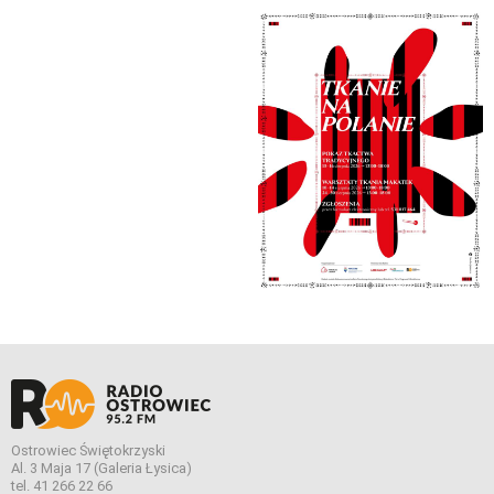
Ostrowiec Świętokrzyski
Al. 3 Maja 17 (Galeria Łysica)
tel. 41 266 22 66