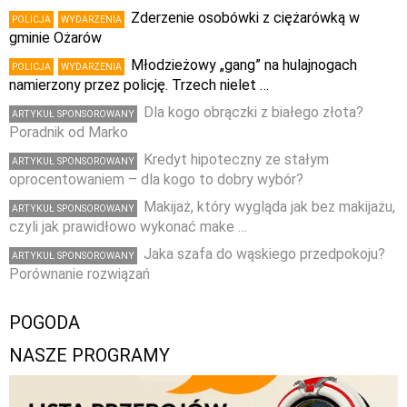
Zderzenie osobówki z ciężarówką w
POLICJA
WYDARZENIA
gminie Ożarów
Młodzieżowy „gang” na hulajnogach
POLICJA
WYDARZENIA
namierzony przez policję. Trzech nielet …
Dla kogo obrączki z białego złota?
ARTYKUŁ SPONSOROWANY
Poradnik od Marko
Kredyt hipoteczny ze stałym
ARTYKUŁ SPONSOROWANY
oprocentowaniem – dla kogo to dobry wybór?
Makijaż, który wygląda jak bez makijażu,
ARTYKUŁ SPONSOROWANY
czyli jak prawidłowo wykonać make …
Jaka szafa do wąskiego przedpokoju?
ARTYKUŁ SPONSOROWANY
Porównanie rozwiązań
POGODA
NASZE PROGRAMY