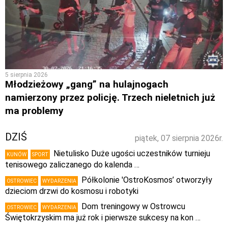
5 sierpnia 2026
Młodzieżowy „gang” na hulajnogach
namierzony przez policję. Trzech nieletnich już
ma problemy
DZIŚ
piątek, 07 sierpnia 2026r.
Nietulisko Duże ugości uczestników turnieju
KUNÓW
SPORT
tenisowego zaliczanego do kalenda …
Półkolonie 'OstroKosmos’ otworzyły
OSTROWIEC
WYDARZENIA
dzieciom drzwi do kosmosu i robotyki
Dom treningowy w Ostrowcu
OSTROWIEC
WYDARZENIA
Świętokrzyskim ma już rok i pierwsze sukcesy na kon …