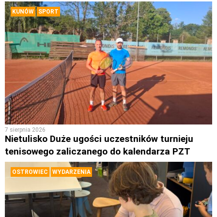
KUNÓW
SPORT
7 sierpnia 2026
Nietulisko Duże ugości uczestników turnieju
tenisowego zaliczanego do kalendarza PZT
OSTROWIEC
WYDARZENIA