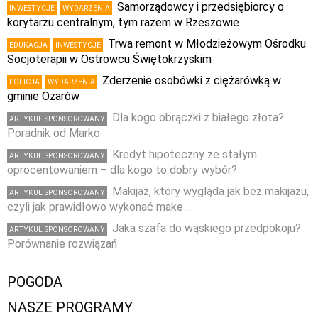
Samorządowcy i przedsiębiorcy o
INWESTYCJE
WYDARZENIA
korytarzu centralnym, tym razem w Rzeszowie
Trwa remont w Młodzieżowym Ośrodku
EDUKACJA
INWESTYCJE
Socjoterapii w Ostrowcu Świętokrzyskim
Zderzenie osobówki z ciężarówką w
POLICJA
WYDARZENIA
gminie Ożarów
Dla kogo obrączki z białego złota?
ARTYKUŁ SPONSOROWANY
Poradnik od Marko
Kredyt hipoteczny ze stałym
ARTYKUŁ SPONSOROWANY
oprocentowaniem – dla kogo to dobry wybór?
Makijaż, który wygląda jak bez makijażu,
ARTYKUŁ SPONSOROWANY
czyli jak prawidłowo wykonać make …
Jaka szafa do wąskiego przedpokoju?
ARTYKUŁ SPONSOROWANY
Porównanie rozwiązań
POGODA
NASZE PROGRAMY