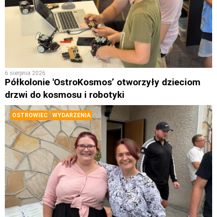
6 sierpnia 2026
Półkolonie 'OstroKosmos’ otworzyły dzieciom
drzwi do kosmosu i robotyki
OSTROWIEC
WYDARZENIA